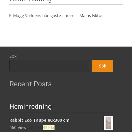
192 kr.
Mugg Världens härligaste Lärare – Majas lyktor
Sök
Sök
Recent Posts
Heminredning
Rabbit Eco Taupe 80x300 cm
Det
Det
660 Views
680
kr
439
kr