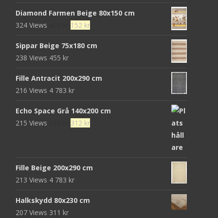
ursprungliga
nuvarande
Diamond Farmen Beige 80x150 cm
priset
priset
Det
Det
324 Views
472
kr
152
kr
var:
är:
ursprungliga
nuvarande
680 kr.
439 kr.
Sippar Beige 75x180 cm
priset
priset
238 Views
455
kr
var:
är:
472 kr.
152 kr.
Fille Antracit 200x290 cm
216 Views
4 783
kr
Echo Space Grå 140x200 cm
Det
Det
215 Views
952
kr
312
kr
ursprungliga
nuvarande
priset
priset
var:
är:
Fille Beige 200x290 cm
952 kr.
312 kr.
213 Views
4 783
kr
Halkskydd 80x230 cm
207 Views
311
kr