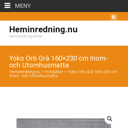
MENY
Heminredning.nu
Heminredning online
Yoko Orb Grå 160×230 cm Inom-
och Utomhusmatta
Heminredning.nu
>
Produkter
>
Yoko Orb Grå 160×230 cm
Inom- och Utomhusmatta