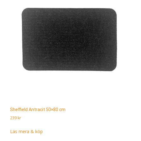
Sheffield Antracit 50×80 cm
239
kr
Läs mera & köp