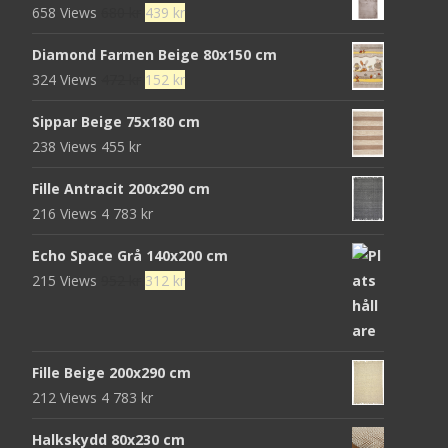
Det
Det
658 Views
680
kr
439
kr
ursprungliga
nuvarande
Diamond Farmen Beige 80x150 cm
priset
priset
Det
Det
324 Views
472
kr
152
kr
var:
är:
ursprungliga
nuvarande
680 kr.
439 kr.
Sippar Beige 75x180 cm
priset
priset
238 Views
455
kr
var:
är:
472 kr.
152 kr.
Fille Antracit 200x290 cm
216 Views
4 783
kr
Echo Space Grå 140x200 cm
Det
Det
215 Views
952
kr
312
kr
ursprungliga
nuvarande
priset
priset
var:
är:
Fille Beige 200x290 cm
952 kr.
312 kr.
212 Views
4 783
kr
Halkskydd 80x230 cm