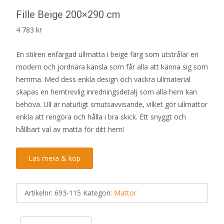
Fille Beige 200×290 cm
4 783
kr
En stilren enfärgad ullmatta i beige färg som utstrålar en
modern och jordnära känsla som får alla att känna sig som
hemma. Med dess enkla design och vackra ullmaterial
skapas en hemtrevlig inredningsdetalj som alla hem kan
behöva. Ull är naturligt smutsavvisande, vilket gör ullmattor
enkla att rengöra och hålla i bra skick. Ett snyggt och
hållbart val av matta för ditt hem!
Läs mera & köp
Artikelnr:
693-115
Kategori:
Mattor