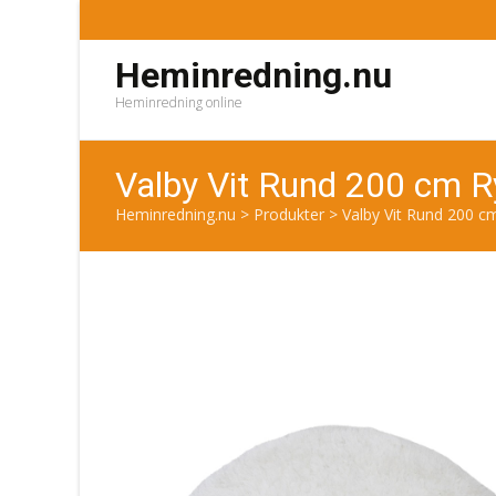
Heminredning.nu
Heminredning online
Valby Vit Rund 200 cm 
Heminredning.nu
>
Produkter
>
Valby Vit Rund 200 