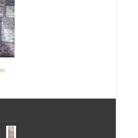
Jute Vaxholm 50×80 cm
431
kr
Patch Multi Rund 80
Läs mera & köp
327
kr
Läs mera & köp
 cm