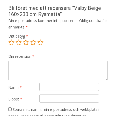
Bli först med att recensera ”Valby Beige
160×230 cm Ryamatta”
Din e-postadress kommer inte publiceras.
Obligatoriska fält
är märkta
*
Ditt betyg
*
Din recension
*
Namn
*
E-post
*
Spara mitt namn, min e-postadress och webbplats i
denna webbläsare till nästa gång jag skriver en