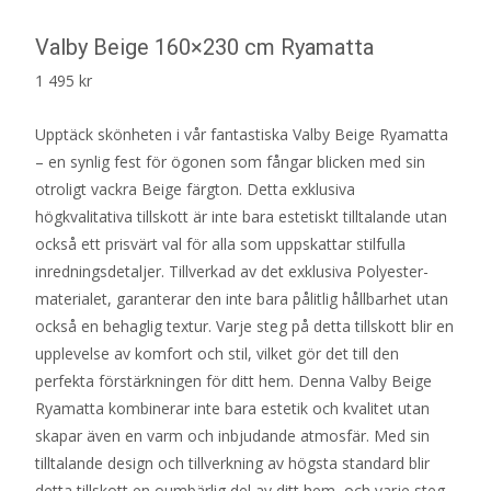
Valby Beige 160×230 cm Ryamatta
1 495
kr
Upptäck skönheten i vår fantastiska Valby Beige Ryamatta
– en synlig fest för ögonen som fångar blicken med sin
otroligt vackra Beige färgton. Detta exklusiva
högkvalitativa tillskott är inte bara estetiskt tilltalande utan
också ett prisvärt val för alla som uppskattar stilfulla
inredningsdetaljer. Tillverkad av det exklusiva Polyester-
materialet, garanterar den inte bara pålitlig hållbarhet utan
också en behaglig textur. Varje steg på detta tillskott blir en
upplevelse av komfort och stil, vilket gör det till den
perfekta förstärkningen för ditt hem. Denna Valby Beige
Ryamatta kombinerar inte bara estetik och kvalitet utan
skapar även en varm och inbjudande atmosfär. Med sin
tilltalande design och tillverkning av högsta standard blir
detta tillskott en oumbärlig del av ditt hem, och varje steg