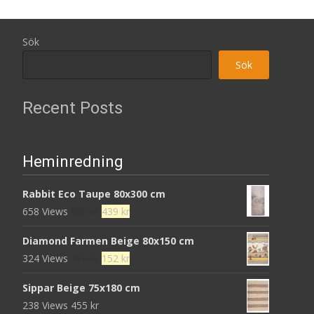
Sök
Sök
Recent Posts
Heminredning
Rabbit Eco Taupe 80x300 cm
Det
Det
658 Views
680
kr
439
kr
ursprungliga
nuvarande
Diamond Farmen Beige 80x150 cm
priset
priset
Det
Det
324 Views
472
kr
152
kr
var:
är:
ursprungliga
nuvarande
680 kr.
439 kr.
Sippar Beige 75x180 cm
priset
priset
238 Views
455
kr
var:
är: