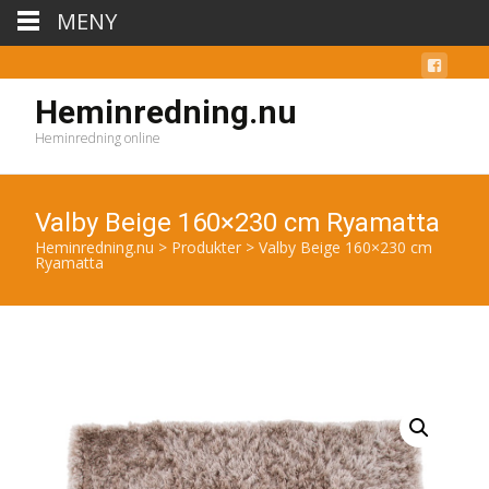
MENY
Heminredning.nu
Heminredning online
Valby Beige 160×230 cm Ryamatta
Heminredning.nu
>
Produkter
>
Valby Beige 160×230 cm
Ryamatta