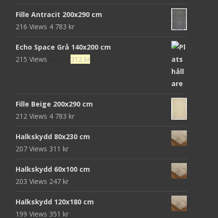
472 kr.
152 kr.
Fille Antracit 200x290 cm
216 Views
4 783
kr
Echo Space Grå 140x200 cm
Det
Det
215 Views
952
kr
312
kr
ursprungliga
nuvarande
priset
priset
var:
är:
Fille Beige 200x290 cm
952 kr.
312 kr.
212 Views
4 783
kr
Halkskydd 80x230 cm
207 Views
311
kr
Halkskydd 60x100 cm
203 Views
247
kr
Halkskydd 120x180 cm
199 Views
351
kr