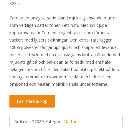
823
kr
Terri är en omtyckt serie bland mjuka, glänsande mattor
som verkligen sätter tonen i ett rum. Med sin djupa
kopparnyans får Terri en elegant lyster som förändras
vackert med ljusets skiftningar. Den korta, täta luggen i
100% polyester fångar upp ljuset och skapar ett levande,
melerat uttryck med en exklusiv glans.Mattan är underbart
mjuk att gå på och baksidan är försedd med antihalk-
beläggning som håller den säkert på plats, perfekt både för
vardagsrummet och sovrummet, där den bidrar till en
ombonad och nästan molnlik känsla under fötterna.
Läs mera & köp
Artikelnr:
52089
Kategori:
Mattor