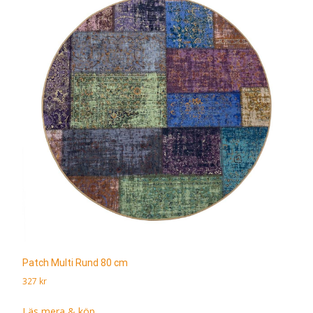
Patch Multi Rund 80 cm
327
kr
Läs mera & köp