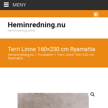
MENY
Heminredning.nu
Heminredning online
Terri Linne 160×230 cm Ryamatta
Heminredning.nu
>
Produkter
>
Terri Linne 160×230 cm
Ryamatta