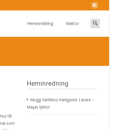
Skip
to
Search
Heminredning
Mattor
content
for:
Heminredning
Mugg Världens härligaste Lärare –
Majas lyktor
us till
erial som