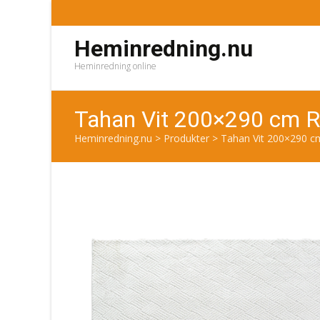
Heminredning.nu
Heminredning online
Tahan Vit 200×290 cm 
Heminredning.nu
>
Produkter
>
Tahan Vit 200×290 c