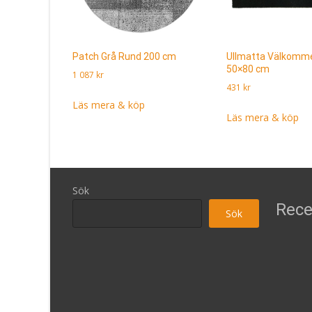
Patch Grå Rund 200 cm
Ullmatta Välkomm
50×80 cm
1 087
kr
431
kr
Läs mera & köp
Läs mera & köp
Sök
Rece
Sök