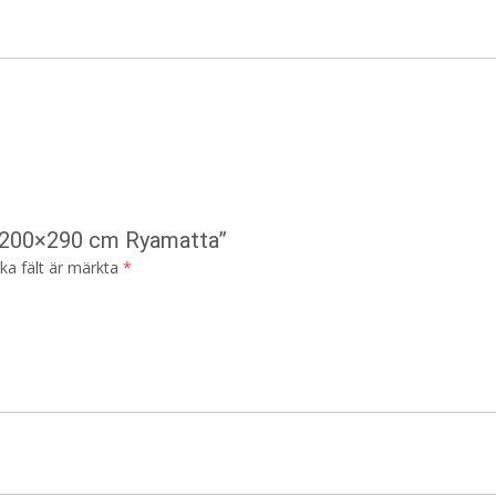
it 200×290 cm Ryamatta”
ska fält är märkta
*