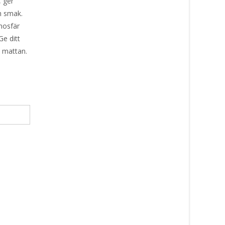
, ger
h smak.
mosfär
e ditt
 mattan.