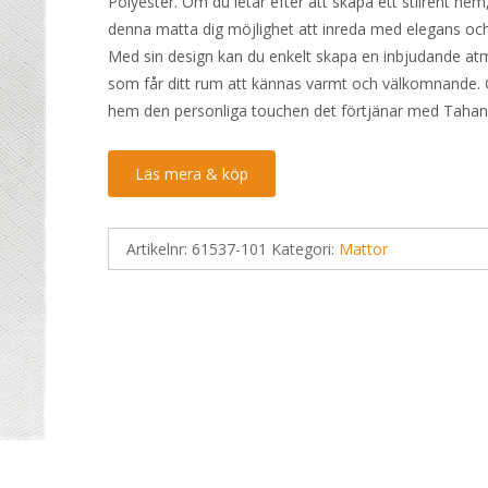
Polyester. Om du letar efter att skapa ett stilrent hem
denna matta dig möjlighet att inreda med elegans oc
Med sin design kan du enkelt skapa en inbjudande at
som får ditt rum att kännas varmt och välkomnande. G
hem den personliga touchen det förtjänar med Tahan
Läs mera & köp
Artikelnr:
61537-101
Kategori:
Mattor