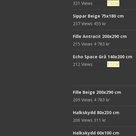
Det
Det
321 Views
472
kr
152
kr
680 kr.
439 kr.
ursprungliga
nuvaran
Sippar Beige 75x180 cm
priset
priset
237 Views
455
kr
var:
är:
472 kr.
152 kr.
Fille Antracit 200x290 cm
215 Views
4 783
kr
Echo Space Grå 140x200 cm
Det
Det
212 Views
952
kr
312
kr
ursprungliga
nuvaran
priset
priset
var:
är:
Fille Beige 200x290 cm
952 kr.
312 kr.
209 Views
4 783
kr
Halkskydd 80x230 cm
206 Views
311
kr
Halkskydd 60x100 cm