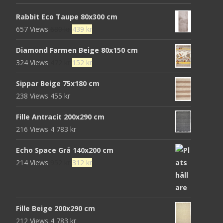
Rabbit Eco Taupe 80x300 cm
Det
Det
657 Views
680
kr
439
kr
ursprungliga
nuvarande
Diamond Farmen Beige 80x150 cm
priset
priset
Det
Det
324 Views
472
kr
152
kr
var:
är:
ursprungliga
nuvarande
680 kr.
439 kr.
Sippar Beige 75x180 cm
priset
priset
238 Views
455
kr
var:
är:
472 kr.
152 kr.
Fille Antracit 200x290 cm
216 Views
4 783
kr
Echo Space Grå 140x200 cm
Det
Det
214 Views
952
kr
312
kr
ursprungliga
nuvarande
priset
priset
var:
är:
Fille Beige 200x290 cm
952 kr.
312 kr.
212 Views
4 783
kr