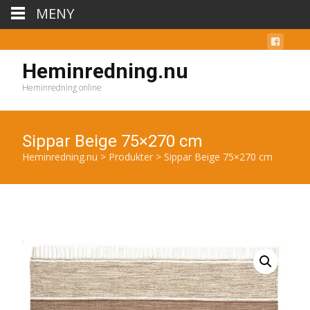
MENY
Heminredning.nu
Heminredning online
Sippar Beige 75×270 cm
Heminredning.nu
>
Produkter
>
Sippar Beige 75×270 cm