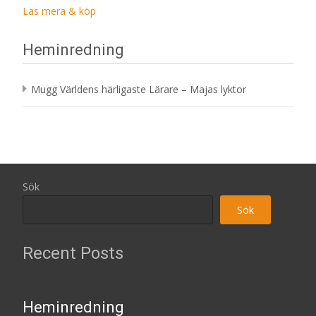
Läs mera & köp
Heminredning
Mugg Världens härligaste Lärare – Majas lyktor
Sök
Sök
Recent Posts
Heminredning