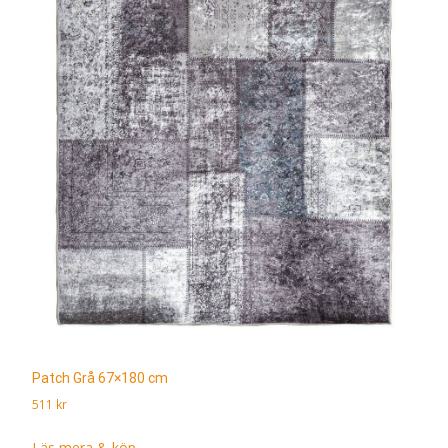
Patch Grå 67×180 cm
511
kr
Läs mera & köp