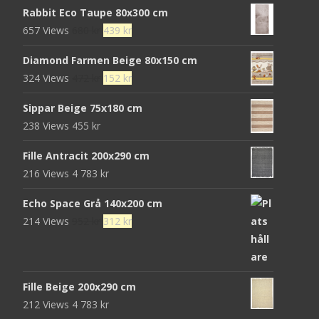
Rabbit Eco Taupe 80x300 cm
Det
Det
657 Views
680
kr
439
kr
ursprungliga
nuvarande
Diamond Farmen Beige 80x150 cm
priset
priset
Det
Det
324 Views
472
kr
152
kr
var:
är:
ursprungliga
nuvarande
680 kr.
439 kr.
Sippar Beige 75x180 cm
priset
priset
238 Views
455
kr
var:
är:
472 kr.
152 kr.
Fille Antracit 200x290 cm
216 Views
4 783
kr
Echo Space Grå 140x200 cm
Det
Det
214 Views
952
kr
312
kr
ursprungliga
nuvarande
priset
priset
var:
är:
Fille Beige 200x290 cm
952 kr.
312 kr.
212 Views
4 783
kr