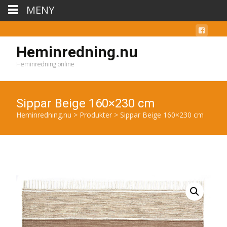
MENY
Heminredning.nu
Heminredning online
Sippar Beige 160×230 cm
Heminredning.nu
>
Produkter
>
Sippar Beige 160×230 cm