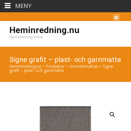
MENY
Heminredning.nu
Heminredning online
Signe grafit – plast- och garnmatta
Heminredning.nu
>
Produkter
>
Horredsmattan
>
Signe
grafit – plast- och garnmatta