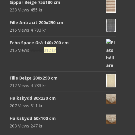
Sippar Beige 75x180 cm
priset
priset
238 Views
455
kr
var:
är:
472 kr.
152 kr.
Fille Antracit 200x290 cm
216 Views
4 783
kr
Echo Space Grå 140x200 cm
Det
Det
215 Views
952
kr
312
kr
ursprungliga
nuvarande
priset
priset
var:
är:
Fille Beige 200x290 cm
952 kr.
312 kr.
212 Views
4 783
kr
Halkskydd 80x230 cm
207 Views
311
kr
Halkskydd 60x100 cm
203 Views
247
kr