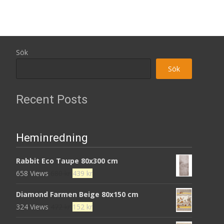
Sök
Sök
Recent Posts
Heminredning
Rabbit Eco Taupe 80x300 cm
Det
Det
658 Views
680
kr
439
kr
ursprungliga
nuvarande
Diamond Farmen Beige 80x150 cm
priset
priset
Det
Det
324 Views
472
kr
152
kr
var:
är:
ursprungliga
nuvarande
680 kr.
439 kr.