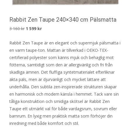
Rabbit Zen Taupe 240×340 cm Pälsmatta
Det
Det
3 160
kr
1 599
kr
ursprungliga
nuvarande
Rabbit Zen Taupe är en elegant och supermjuk pälsmatta i
priset
priset
en varm taupe-ton. Mattan är tillverkad i OEKO-TEX-
var:
är:
certifierad polyester som känns mjuk och behaglig mot
3
1
fötterna, samtidigt som den är allergivänlig och fri från
160 kr.
599 kr.
skadliga ämnen. Det fluffiga syntetmaterialet efterliknar
äkta päls, men är djurvänligt och mycket lättare att
underhålla. Den subtila zen-inspirerade strukturen skapar
en harmonisk och modern känsla i hemmet. Tack vare sin
tåliga konstruktion och smidiga skötsel är Rabbit Zen
Taupe ett utmärkt val för både vardagsrum, sovrum eller
barnrum. En lyxig men praktisk matta som förhöjer din
inredning med både komfort och stil.