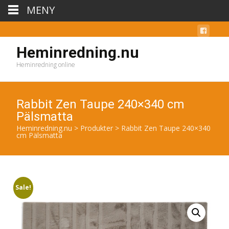
MENY
Heminredning.nu
Heminredning online
Rabbit Zen Taupe 240×340 cm
Pälsmatta
Heminredning.nu
>
Produkter
>
Rabbit Zen Taupe 240×340
cm Pälsmatta
Sale!