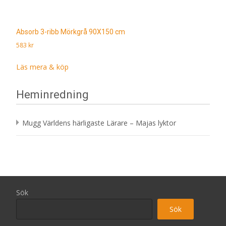
Absorb 3-ribb Mörkgrå 90X150 cm
583
kr
Läs mera & köp
Heminredning
Mugg Världens härligaste Lärare – Majas lyktor
Sök
Sök