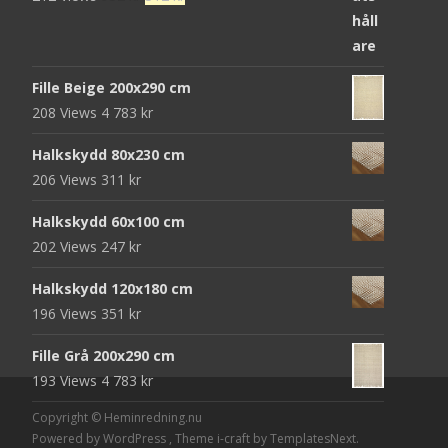
ursprungliga
nuvarande
priset
priset
var:
är:
Fille Beige 200x290 cm
952 kr.
312 kr.
208 Views
4 783
kr
Halkskydd 80x230 cm
206 Views
311
kr
Halkskydd 60x100 cm
202 Views
247
kr
Halkskydd 120x180 cm
196 Views
351
kr
Fille Grå 200x290 cm
193 Views
4 783
kr
Copyright © Heminredning.nu
Powered by WordPress
, Theme
i-craft
by TemplatesNext.