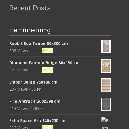
Recent Posts
Heminredning
Rabbit Eco Taupe 80x300 cm
Det
Det
656 Views
680
kr
439
kr
ursprungliga
nuvarande
Diamond Farmen Beige 80x150 cm
priset
priset
Det
Det
321 Views
472
kr
152
kr
var:
är:
ursprungliga
nuvarande
680 kr.
439 kr.
Sippar Beige 75x180 cm
priset
priset
237 Views
455
kr
var:
är:
472 kr.
152 kr.
Fille Antracit 200x290 cm
215 Views
4 783
kr
Echo Space Grå 140x200 cm
Det
Det
212 Views
952
kr
312
kr