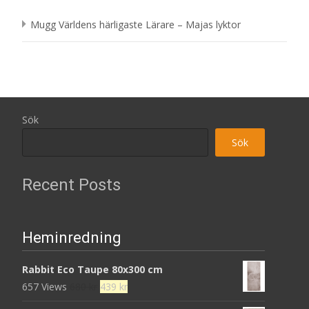
Mugg Världens härligaste Lärare – Majas lyktor
Sök
Sök
Recent Posts
Heminredning
Rabbit Eco Taupe 80x300 cm
Det
Det
657 Views
680
kr
439
kr
ursprungliga
nuvarande