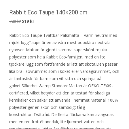
Rabbit Eco Taupe 140×200 cm
Det
Det
720
kr
519
kr
ursprungliga
nuvarande
Rabbit Eco Taupe Tvättbar Pälsmatta – Varm neutral med
priset
priset
mjukt luggTaupe är en av våra mest populära neutrala
var:
är:
nyanser. Mattan är gjord i samma superskönt mjuka
720 kr.
519 kr.
polyester som hela Rabbit Eco-familjen, med en lite
tjockare lugg som fortfarande är lätt att sköta.Den passar
lika bra i sovrummet som i köket eller vardagsrummet, och
är fantastisk för barn som vill sitta och springa på
golvet.Säkerhet &amp StandardMattan är OEKO-TEX®-
certifierad, vilket betyder att den är testad för skadliga
kemikalier och säker att använda i hemmet.Material: 100%
polyester ger en skön och samtidigt tålig
konstruktion.Tvättråd: De flesta fläckarna kan avlägsnas
med en ren frottéhandduk, lite ljummet vatten och
rengöringsmedel. Vid svåra fläckar rekommenderas att