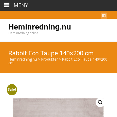
MENY
Heminredning.nu
Heminredning online
Rabbit Eco Taupe 140×200 cm
Heminredning.nu
>
Produkter
>
Rabbit Eco Taupe 140×200
cm
Sale!