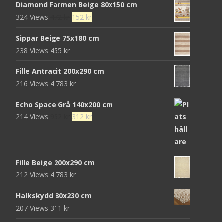
Diamond Farmen Beige 80x150 cm
priset
priset
Det
Det
324 Views
472
kr
152
kr
var:
är:
ursprungliga
nuvarande
680 kr.
439 kr.
Sippar Beige 75x180 cm
priset
priset
238 Views
455
kr
var:
är:
472 kr.
152 kr.
Fille Antracit 200x290 cm
216 Views
4 783
kr
Echo Space Grå 140x200 cm
Det
Det
214 Views
952
kr
312
kr
ursprungliga
nuvarande
priset
priset
var:
är:
Fille Beige 200x290 cm
952 kr.
312 kr.
212 Views
4 783
kr
Halkskydd 80x230 cm
207 Views
311
kr