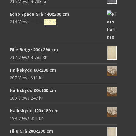
216 Views
4 783
kr
Echo Space Grå 140x200 cm
Det
Det
214 Views
952
kr
312
kr
ursprungliga
nuvarande
priset
priset
var:
är:
Fille Beige 200x290 cm
952 kr.
312 kr.
212 Views
4 783
kr
Halkskydd 80x230 cm
207 Views
311
kr
Halkskydd 60x100 cm
203 Views
247
kr
Halkskydd 120x180 cm
199 Views
351
kr
Fille Grå 200x290 cm