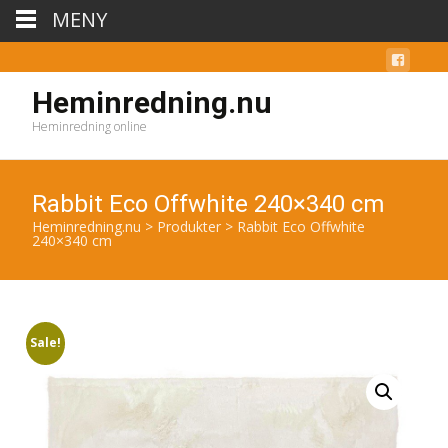
MENY
Heminredning.nu
Heminredning online
Rabbit Eco Offwhite 240×340 cm
Heminredning.nu
>
Produkter
>
Rabbit Eco Offwhite
240×340 cm
Sale!