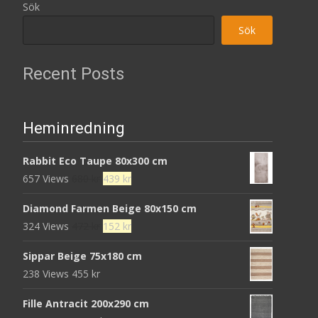
Sök
Sök
Recent Posts
Heminredning
Rabbit Eco Taupe 80x300 cm
Det
Det
657 Views
680
kr
439
kr
ursprungliga
nuvarande
Diamond Farmen Beige 80x150 cm
priset
priset
Det
Det
324 Views
472
kr
152
kr
var:
är:
ursprungliga
nuvarande
680 kr.
439 kr.
Sippar Beige 75x180 cm
priset
priset
238 Views
455
kr
var:
är:
472 kr.
152 kr.
Fille Antracit 200x290 cm