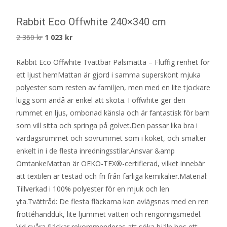
Rabbit Eco Offwhite 240×340 cm
Det
Det
2 360
kr
1 023
kr
ursprungliga
nuvarande
Rabbit Eco Offwhite Tvättbar Pälsmatta – Fluffig renhet för
priset
priset
ett ljust hemMattan är gjord i samma superskönt mjuka
var:
är:
polyester som resten av familjen, men med en lite tjockare
2
1
lugg som ändå är enkel att sköta. I offwhite ger den
360 kr.
023 kr.
rummet en ljus, ombonad känsla och är fantastisk för barn
som vill sitta och springa på golvet.Den passar lika bra i
vardagsrummet och sovrummet som i köket, och smälter
enkelt in i de flesta inredningsstilar.Ansvar &amp
OmtankeMattan är OEKO-TEX®-certifierad, vilket innebär
att textilen är testad och fri från farliga kemikalier.Material:
Tillverkad i 100% polyester för en mjuk och len
yta.Tvättråd: De flesta fläckarna kan avlägsnas med en ren
frottéhandduk, lite ljummet vatten och rengöringsmedel.
Vid svåra fläckar rekommenderas att söka hjälp hos ett