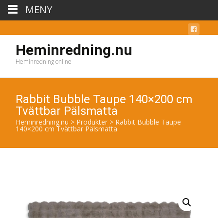
MENY
Heminredning.nu
Heminredning online
Rabbit Bubble Taupe 140×200 cm
Tvättbar Pälsmatta
Heminredning.nu
>
Produkter
>
Rabbit Bubble Taupe
140×200 cm Tvättbar Pälsmatta