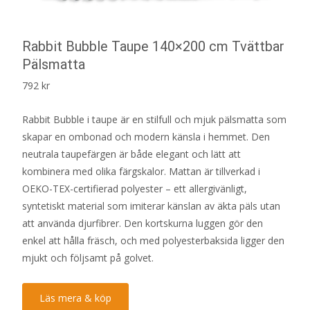
Rabbit Bubble Taupe 140×200 cm Tvättbar
Pälsmatta
792
kr
Rabbit Bubble i taupe är en stilfull och mjuk pälsmatta som
skapar en ombonad och modern känsla i hemmet. Den
neutrala taupefärgen är både elegant och lätt att
kombinera med olika färgskalor. Mattan är tillverkad i
OEKO-TEX-certifierad polyester – ett allergivänligt,
syntetiskt material som imiterar känslan av äkta päls utan
att använda djurfibrer. Den kortskurna luggen gör den
enkel att hålla fräsch, och med polyesterbaksida ligger den
mjukt och följsamt på golvet.
Läs mera & köp