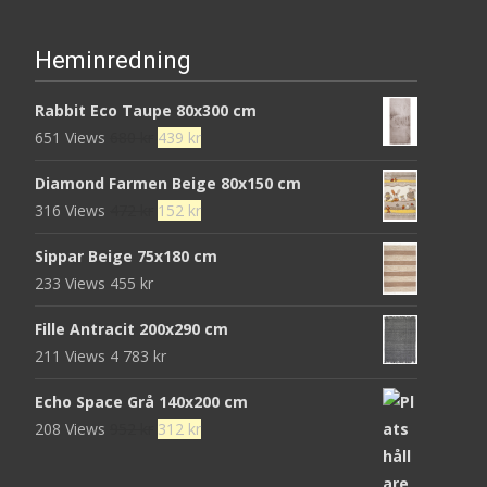
Heminredning
Rabbit Eco Taupe 80x300 cm
Det
Det
651 Views
680
kr
439
kr
ursprungliga
nuvarande
Diamond Farmen Beige 80x150 cm
priset
priset
Det
Det
316 Views
472
kr
152
kr
var:
är:
ursprungliga
nuvarande
680 kr.
439 kr.
Sippar Beige 75x180 cm
priset
priset
233 Views
455
kr
var:
är:
472 kr.
152 kr.
Fille Antracit 200x290 cm
211 Views
4 783
kr
Echo Space Grå 140x200 cm
Det
Det
208 Views
952
kr
312
kr
ursprungliga
nuvarande
priset
priset