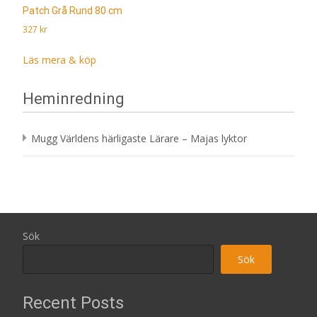
Patch Grå Rund 80 cm
327
kr
Läs mera & köp
Heminredning
Mugg Världens härligaste Lärare – Majas lyktor
Sök
Sök
Recent Posts