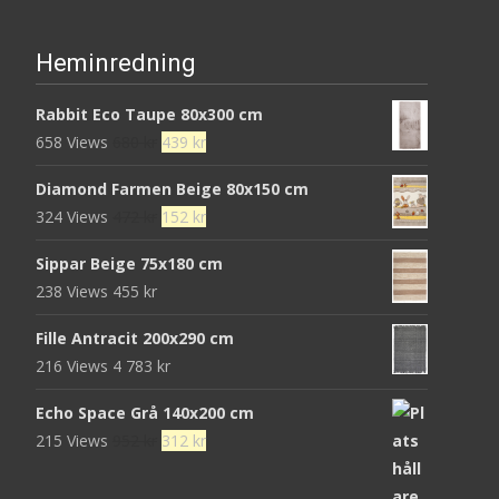
Heminredning
Rabbit Eco Taupe 80x300 cm
Det
Det
658 Views
680
kr
439
kr
ursprungliga
nuvarande
Diamond Farmen Beige 80x150 cm
priset
priset
Det
Det
324 Views
472
kr
152
kr
var:
är:
ursprungliga
nuvarande
680 kr.
439 kr.
Sippar Beige 75x180 cm
priset
priset
238 Views
455
kr
var:
är:
472 kr.
152 kr.
Fille Antracit 200x290 cm
216 Views
4 783
kr
Echo Space Grå 140x200 cm
Det
Det
215 Views
952
kr
312
kr
ursprungliga
nuvarande
priset
priset