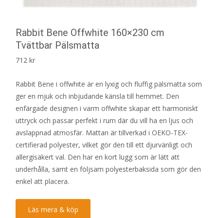
Rabbit Bene Offwhite 160×230 cm
Tvättbar Pälsmatta
712
kr
Rabbit Bene i offwhite är en lyxig och fluffig pälsmatta som
ger en mjuk och inbjudande känsla till hemmet. Den
enfärgade designen i varm offwhite skapar ett harmoniskt
uttryck och passar perfekt i rum där du vill ha en ljus och
avslappnad atmosfär. Mattan är tillverkad i OEKO-TEX-
certifierad polyester, vilket gör den till ett djurvänligt och
allergisäkert val. Den har en kort lugg som är lätt att
underhålla, samt en följsam polyesterbaksida som gör den
enkel att placera.
Läs mera & köp