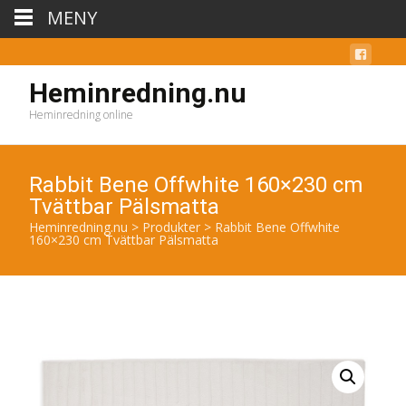
MENY
Heminredning.nu
Heminredning online
Rabbit Bene Offwhite 160×230 cm
Tvättbar Pälsmatta
Heminredning.nu
>
Produkter
>
Rabbit Bene Offwhite
160×230 cm Tvättbar Pälsmatta