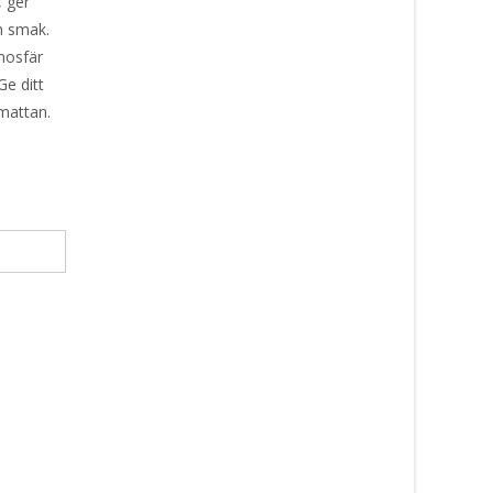
, ger
h smak.
mosfär
e ditt
mattan.