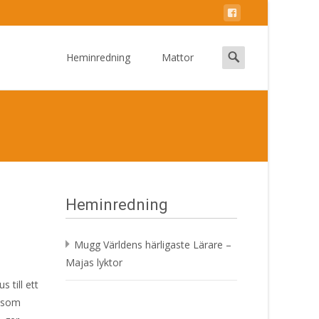
Skip
to
Search
Heminredning
Mattor
content
for:
Heminredning
Mugg Världens härligaste Lärare –
Majas lyktor
 till ett
l som