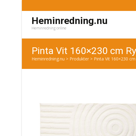
Heminredning.nu
Heminredning online
Pinta Vit 160×230 cm R
Heminredning.nu
>
Produkter
>
Pinta Vit 160×230 c