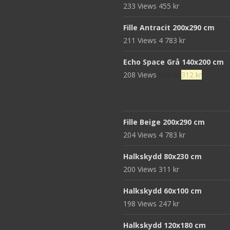
233 Views
455
kr
var:
är:
472 kr.
152 kr.
Fille Antracit 200x290 cm
211 Views
4 783
kr
Echo Space Grå 140x200 cm
Det
Det
208 Views
952
kr
312
kr
ursprungliga
nuvaran
priset
priset
var:
är:
Fille Beige 200x290 cm
952 kr.
312 kr.
204 Views
4 783
kr
Halkskydd 80x230 cm
200 Views
311
kr
Halkskydd 60x100 cm
198 Views
247
kr
Halkskydd 120x180 cm