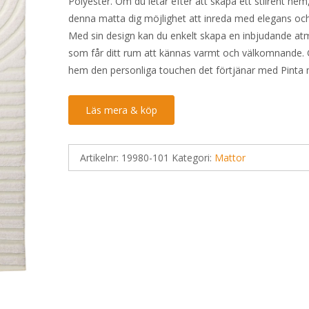
Polyester. Om du letar efter att skapa ett stilrent hem
denna matta dig möjlighet att inreda med elegans oc
Med sin design kan du enkelt skapa en inbjudande at
som får ditt rum att kännas varmt och välkomnande. G
hem den personliga touchen det förtjänar med Pinta 
Läs mera & köp
Artikelnr:
19980-101
Kategori:
Mattor