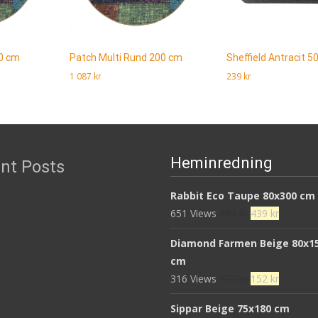
80 cm
Patch Multi Rund 200 cm
Sheffield Antracit 
1 087
kr
239
kr
Läs mera & köp
Läs mera & köp
Heminredning
nt Posts
Rabbit Eco Taupe 80x300 cm
Det
Det
651 Views
680
kr
439
kr
ursprungliga
nuvaran
Diamond Farmen Beige 80x1
priset
priset
cm
var:
är:
Det
Det
316 Views
472
kr
152
kr
680 kr.
439 kr.
ursprungliga
nuvaran
Sippar Beige 75x180 cm
priset
priset