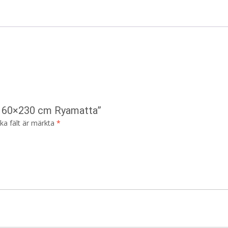
t 160×230 cm Ryamatta”
ska fält är märkta
*