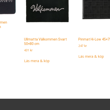
mmen
m
Ullmatta Välkommen Svart
Pinmat Hi-Low 45×
50×80 cm
247
kr
431
kr
Läs mera & köp
Läs mera & köp