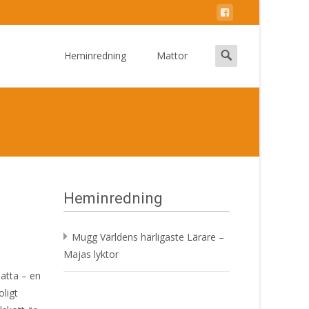
Skip
to
Search
Heminredning
Mattor
content
for:
Heminredning
Mugg Världens härligaste Lärare –
Majas lyktor
atta – en
oligt