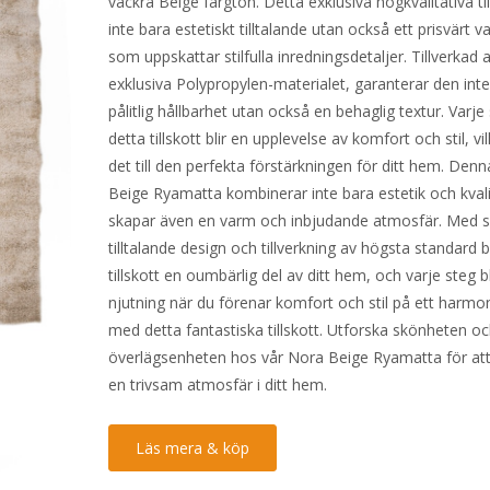
vackra Beige färgton. Detta exklusiva högkvalitativa til
inte bara estetiskt tilltalande utan också ett prisvärt val
som uppskattar stilfulla inredningsdetaljer. Tillverkad 
exklusiva Polypropylen-materialet, garanterar den int
pålitlig hållbarhet utan också en behaglig textur. Varje
detta tillskott blir en upplevelse av komfort och stil, vi
det till den perfekta förstärkningen för ditt hem. Den
Beige Ryamatta kombinerar inte bara estetik och kvali
skapar även en varm och inbjudande atmosfär. Med s
tilltalande design och tillverkning av högsta standard b
tillskott en oumbärlig del av ditt hem, och varje steg bl
njutning när du förenar komfort och stil på ett harmon
med detta fantastiska tillskott. Utforska skönheten o
överlägsenheten hos vår Nora Beige Ryamatta för at
en trivsam atmosfär i ditt hem.
Läs mera & köp