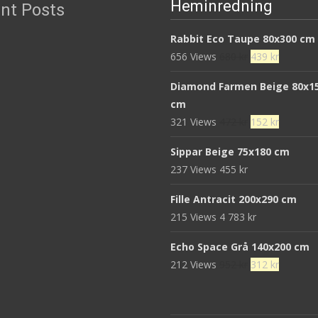
Heminredning
nt Posts
Rabbit Eco Taupe 80x300 cm
Det
Det
656 Views
680
kr
439
kr
ursprungliga
nuvaran
Diamond Farmen Beige 80x1
priset
priset
cm
var:
är:
Det
Det
321 Views
472
kr
152
kr
680 kr.
439 kr.
ursprungliga
nuvaran
Sippar Beige 75x180 cm
priset
priset
237 Views
455
kr
var:
är:
472 kr.
152 kr.
Fille Antracit 200x290 cm
215 Views
4 783
kr
Echo Space Grå 140x200 cm
Det
Det
212 Views
952
kr
312
kr
ursprungliga
nuvaran
priset
priset
var:
är: