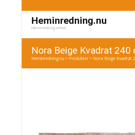
Heminredning.nu
Heminredning online
Nora Beige Kvadrat 240
Heminredning.nu
>
Produkter
>
Nora Beige Kvadrat 