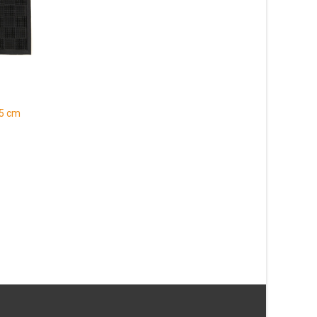
75 cm
Patch Grå 200×290 cm
Patch Multi 133×190
1 583
kr
887
kr
Läs mera & köp
Läs mera & köp