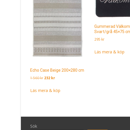
Gummerad Välko
Svart/grå 45×75 c
295
kr
Läs mera & köp
Echo Case Beige 200×280 cm
Det
Det
1 560
kr
232
kr
ursprungliga
nuvarande
priset
priset
Läs mera & köp
var:
är:
1
232 kr.
560 kr.
Sök