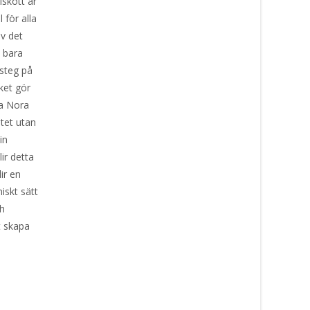
lskott är
 för alla
av det
e bara
 steg på
lket gör
na Nora
tet utan
in
lir detta
ir en
iskt sätt
ch
t skapa