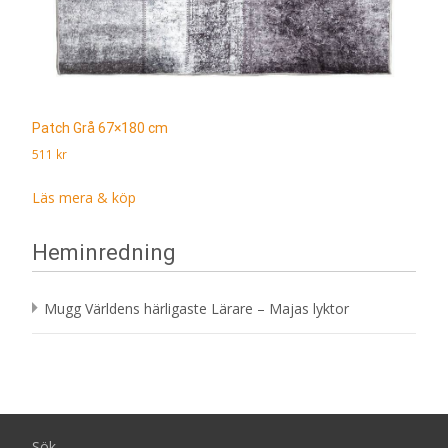
Patch Grå 67×180 cm
511
kr
Läs mera & köp
Heminredning
Mugg Världens härligaste Lärare – Majas lyktor
Sök