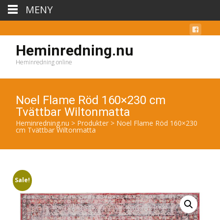
MENY
Heminredning.nu
Heminredning online
Noel Flame Röd 160×230 cm
Tvättbar Wiltonmatta
Heminredning.nu
>
Produkter
>
Noel Flame Röd 160×230
cm Tvättbar Wiltonmatta
Sale!