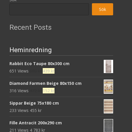
Sök
Recent Posts
Heminredning
Rabbit Eco Taupe 80x300 cm
Det
Det
651 Views
680
kr
439
kr
ursprungliga
nuvarande
Diamond Farmen Beige 80x150 cm
priset
priset
Det
Det
316 Views
472
kr
152
kr
var:
är:
ursprungliga
nuvarande
680 kr.
439 kr.
Sippar Beige 75x180 cm
priset
priset
233 Views
455
kr
var:
är:
472 kr.
152 kr.
Fille Antracit 200x290 cm
211 Views
4 783
kr