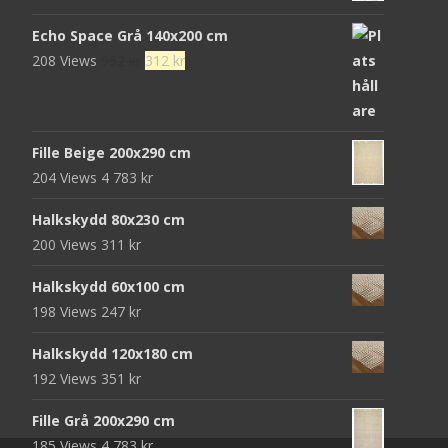
Echo Space Grå 140x200 cm
Det
Det
208 Views
952
kr
312
kr
ursprungliga
nuvarande
priset
priset
var:
är:
Fille Beige 200x290 cm
952 kr.
312 kr.
204 Views
4 783
kr
Halkskydd 80x230 cm
200 Views
311
kr
Halkskydd 60x100 cm
198 Views
247
kr
Halkskydd 120x180 cm
192 Views
351
kr
Fille Grå 200x290 cm
185 Views
4 783
kr