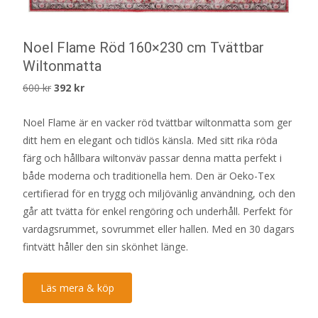
Noel Flame Röd 160×230 cm Tvättbar
Wiltonmatta
Det
Det
600
kr
392
kr
ursprungliga
nuvarande
Noel Flame är en vacker röd tvättbar wiltonmatta som ger
priset
priset
ditt hem en elegant och tidlös känsla. Med sitt rika röda
var:
är:
färg och hållbara wiltonväv passar denna matta perfekt i
600 kr.
392 kr.
både moderna och traditionella hem. Den är Oeko-Tex
certifierad för en trygg och miljövänlig användning, och den
går att tvätta för enkel rengöring och underhåll. Perfekt för
vardagsrummet, sovrummet eller hallen. Med en 30 dagars
fintvätt håller den sin skönhet länge.
Läs mera & köp