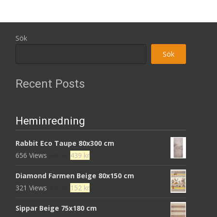
Sök
Sök
Recent Posts
Heminredning
Rabbit Eco Taupe 80x300 cm
Det
Det
656 Views
680
kr
439
kr
ursprungliga
nuvarande
Diamond Farmen Beige 80x150 cm
priset
priset
Det
Det
321 Views
472
kr
152
kr
var:
är:
ursprungliga
nuvarande
680 kr.
439 kr.
Sippar Beige 75x180 cm
priset
priset