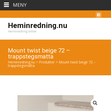
MENY
Heminredning.nu
Heminredning online
Mount twist beige 72 –
trappstegsmatta
Heminredning.nu
>
Produkter
>
Mount twist beige 72 –
trappstegsmatta