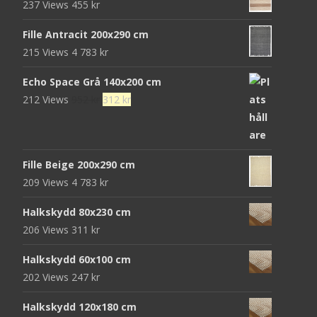
237 Views
455
kr
var:
är:
472 kr.
152 kr.
Fille Antracit 200x290 cm
215 Views
4 783
kr
Echo Space Grå 140x200 cm
Det
Det
212 Views
952
kr
312
kr
ursprungliga
nuvarande
priset
priset
var:
är:
Fille Beige 200x290 cm
952 kr.
312 kr.
209 Views
4 783
kr
Halkskydd 80x230 cm
206 Views
311
kr
Halkskydd 60x100 cm
202 Views
247
kr
Halkskydd 120x180 cm