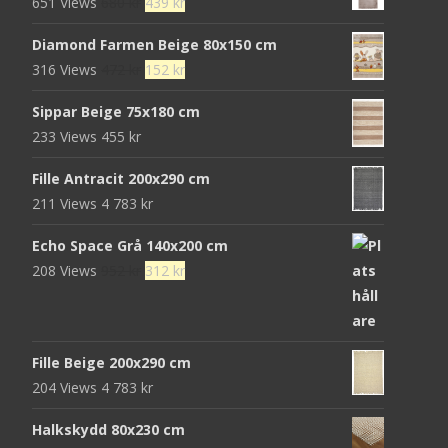
Det
Det
651 Views
680
kr
439
kr
ursprungliga
nuvarande
Diamond Farmen Beige 80x150 cm
priset
priset
Det
Det
316 Views
472
kr
152
kr
var:
är:
ursprungliga
nuvarande
680 kr.
439 kr.
Sippar Beige 75x180 cm
priset
priset
233 Views
455
kr
var:
är:
472 kr.
152 kr.
Fille Antracit 200x290 cm
211 Views
4 783
kr
Echo Space Grå 140x200 cm
Det
Det
208 Views
952
kr
312
kr
ursprungliga
nuvarande
priset
priset
var:
är:
Fille Beige 200x290 cm
952 kr.
312 kr.
204 Views
4 783
kr
Halkskydd 80x230 cm