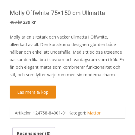
Molly Offwhite 75×150 cm Ullmatta
Det
Det
400
kr
239
kr
ursprungliga
nuvarande
Molly är en slitstark och vacker ullmatta i Offwhite,
priset
priset
tillverkad av ull. Den kortskurna designen gör den både
var:
är:
hållbar och enkel att underhålla. Med sitt tidlösa utseende
400 kr.
239 kr.
passar den lika bra i sovrum och vardagsrum som i kök. En
fin och elegant matta som kombinerar funktionalitet och
stil, och som lyfter varje rum med sin moderna charm.
Läs mera & köp
Artikelnr:
124758-84001-01
Kategori:
Mattor
Recensioner (0)