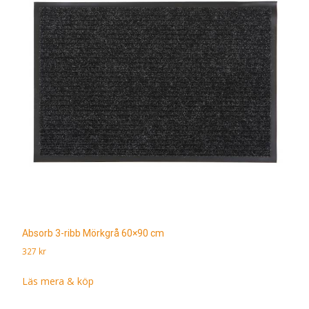
Absorb 3-ribb Mörkgrå 60×90 cm
327
kr
Läs mera & köp