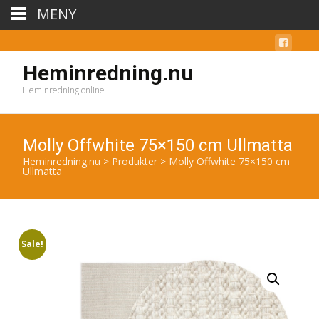
MENY
Heminredning.nu
Heminredning online
Molly Offwhite 75×150 cm Ullmatta
Heminredning.nu
>
Produkter
>
Molly Offwhite 75×150 cm
Ullmatta
Sale!