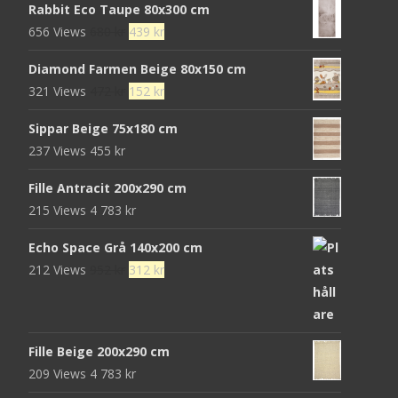
Rabbit Eco Taupe 80x300 cm
Det
Det
656 Views
680
kr
439
kr
ursprungliga
nuvarande
Diamond Farmen Beige 80x150 cm
priset
priset
Det
Det
321 Views
472
kr
152
kr
var:
är:
ursprungliga
nuvarande
680 kr.
439 kr.
Sippar Beige 75x180 cm
priset
priset
237 Views
455
kr
var:
är:
472 kr.
152 kr.
Fille Antracit 200x290 cm
215 Views
4 783
kr
Echo Space Grå 140x200 cm
Det
Det
212 Views
952
kr
312
kr
ursprungliga
nuvarande
priset
priset
var:
är:
Fille Beige 200x290 cm
952 kr.
312 kr.
209 Views
4 783
kr