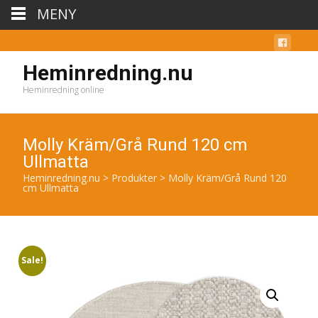
MENY
Heminredning.nu
Heminredning online
Molly Kräm/Grå Rund 120 cm
Ullmatta
Heminredning.nu
>
Produkter
>
Molly Kräm/Grå Rund 120
cm Ullmatta
Sale!