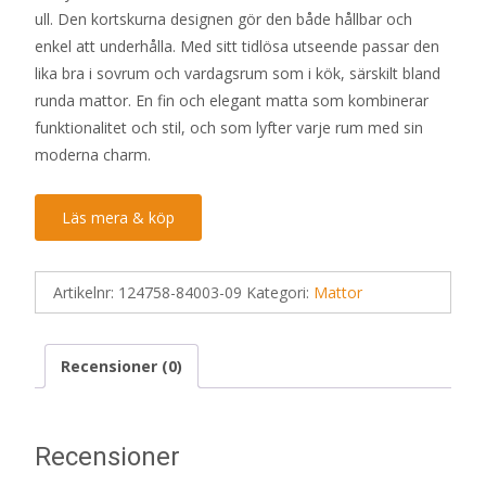
ull. Den kortskurna designen gör den både hållbar och
var:
är:
enkel att underhålla. Med sitt tidlösa utseende passar den
400 kr.
279 kr.
lika bra i sovrum och vardagsrum som i kök, särskilt bland
runda mattor. En fin och elegant matta som kombinerar
funktionalitet och stil, och som lyfter varje rum med sin
moderna charm.
Läs mera & köp
Artikelnr:
124758-84003-09
Kategori:
Mattor
Recensioner (0)
Recensioner