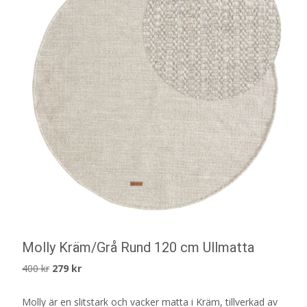
Molly Kräm/Grå Rund 120 cm Ullmatta
Det
Det
400
kr
279
kr
ursprungliga
nuvarande
Molly är en slitstark och vacker matta i Kräm, tillverkad av
priset
priset