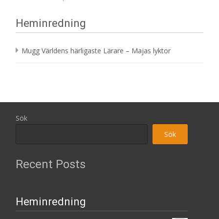
Heminredning
Mugg Världens härligaste Lärare – Majas lyktor
Sök
Sök
Recent Posts
Heminredning