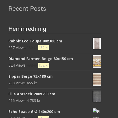
Recent Posts
Heminredning
Rabbit Eco Taupe 80x300 cm
Det
Det
657 Views
680
kr
439
kr
ursprungliga
nuvarande
Diamond Farmen Beige 80x150 cm
priset
priset
Det
Det
324 Views
472
kr
152
kr
var:
är:
ursprungliga
nuvarande
680 kr.
439 kr.
Sippar Beige 75x180 cm
priset
priset
238 Views
455
kr
var:
är:
472 kr.
152 kr.
Fille Antracit 200x290 cm
216 Views
4 783
kr
Echo Space Grå 140x200 cm
Det
Det