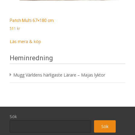
Patch Multi 67×180 cm
511
kr
Läs mera & köp
Heminredning
Mugg Världens härligaste Lärare – Majas lyktor
Sök
Sök