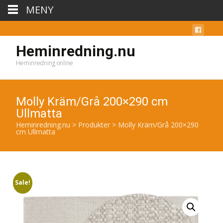
MENY
Heminredning.nu
Heminredning online
Molly Kräm/Grå 200×290 cm
Ullmatta
Heminredning.nu
>
Produkter
>
Molly Kräm/Grå 200×290
cm Ullmatta
Sale!