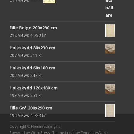
214 Views
952
kr
312
kr
ursprungliga
nuvarande
priset
priset
var:
är:
Fille Beige 200x290 cm
952 kr.
312 kr.
212 Views
4 783
kr
Halkskydd 80x230 cm
207 Views
311
kr
Halkskydd 60x100 cm
203 Views
247
kr
Halkskydd 120x180 cm
199 Views
351
kr
Fille Grå 200x290 cm
194 Views
4 783
kr
Copyright © Heminredning.nu
Powered by WordPress
, Theme
i-craft
by TemplatesNext.