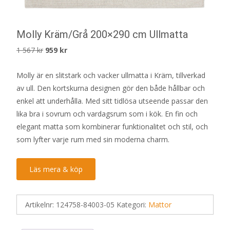
Molly Kräm/Grå 200×290 cm Ullmatta
Det
Det
1 567
kr
959
kr
ursprungliga
nuvarande
Molly är en slitstark och vacker ullmatta i Kräm, tillverkad
priset
priset
av ull. Den kortskurna designen gör den både hållbar och
var:
är:
enkel att underhålla. Med sitt tidlösa utseende passar den
1
959 kr.
lika bra i sovrum och vardagsrum som i kök. En fin och
567 kr.
elegant matta som kombinerar funktionalitet och stil, och
som lyfter varje rum med sin moderna charm.
Läs mera & köp
Artikelnr:
124758-84003-05
Kategori:
Mattor