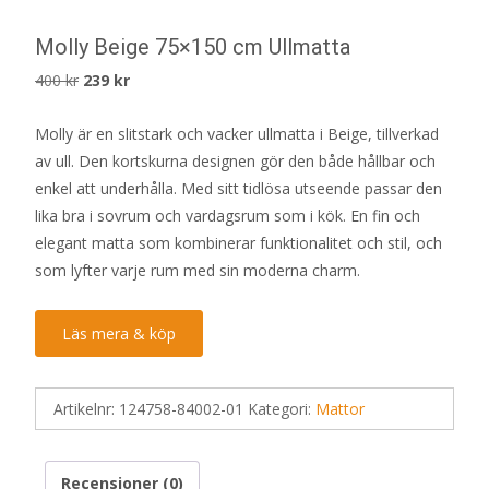
Molly Beige 75×150 cm Ullmatta
Det
Det
400
kr
239
kr
ursprungliga
nuvarande
Molly är en slitstark och vacker ullmatta i Beige, tillverkad
priset
priset
av ull. Den kortskurna designen gör den både hållbar och
var:
är:
enkel att underhålla. Med sitt tidlösa utseende passar den
400 kr.
239 kr.
lika bra i sovrum och vardagsrum som i kök. En fin och
elegant matta som kombinerar funktionalitet och stil, och
som lyfter varje rum med sin moderna charm.
Läs mera & köp
Artikelnr:
124758-84002-01
Kategori:
Mattor
Recensioner (0)