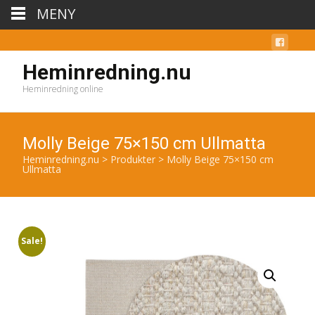
MENY
Heminredning.nu
Heminredning online
Molly Beige 75×150 cm Ullmatta
Heminredning.nu
>
Produkter
>
Molly Beige 75×150 cm
Ullmatta
Sale!