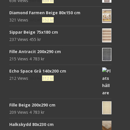
Det
Det
656 Views
680
kr
439
kr
ursprungliga
nuvarande
Diamond Farmen Beige 80x150 cm
priset
priset
Det
Det
321 Views
472
kr
152
kr
var:
är:
ursprungliga
nuvarande
680 kr.
439 kr.
Sippar Beige 75x180 cm
priset
priset
237 Views
455
kr
var:
är:
472 kr.
152 kr.
Fille Antracit 200x290 cm
215 Views
4 783
kr
Echo Space Grå 140x200 cm
Det
Det
212 Views
952
kr
312
kr
ursprungliga
nuvarande
priset
priset
var:
är:
Fille Beige 200x290 cm
952 kr.
312 kr.
209 Views
4 783
kr
Halkskydd 80x230 cm