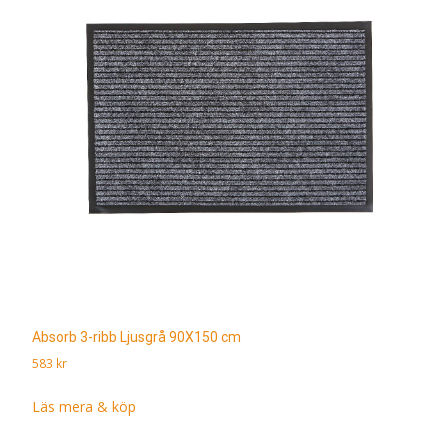
Absorb 3-ribb Ljusgrå 90X150 cm
583
kr
Läs mera & köp