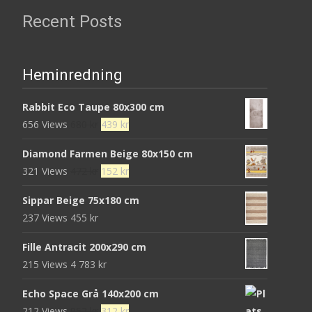
Recent Posts
Heminredning
Rabbit Eco Taupe 80x300 cm
Det
Det
656 Views
680
kr
439
kr
ursprungliga
nuvarande
Diamond Farmen Beige 80x150 cm
priset
priset
Det
Det
321 Views
472
kr
152
kr
var:
är:
ursprungliga
nuvarande
680 kr.
439 kr.
Sippar Beige 75x180 cm
priset
priset
237 Views
455
kr
var:
är:
472 kr.
152 kr.
Fille Antracit 200x290 cm
215 Views
4 783
kr
Echo Space Grå 140x200 cm
Det
Det
212 Views
952
kr
312
kr