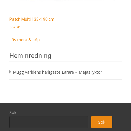
Patch Multi 133×190 cm
887
kr
Läs mera & köp
Heminredning
Mugg Världens härligaste Lärare – Majas lyktor
Sök
Sök