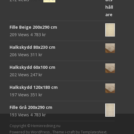
ursprungliga
nuvarande
priset
priset
var:
är:
Fille Beige 200x290 cm
952 kr.
312 kr.
209 Views
4 783
kr
Halkskydd 80x230 cm
206 Views
311
kr
Halkskydd 60x100 cm
202 Views
247
kr
Halkskydd 120x180 cm
197 Views
351
kr
Fille Grå 200x290 cm
193 Views
4 783
kr
Copyright © Heminredning.nu
Powered by WordPress
, Theme
i-craft
by TemplatesNext.