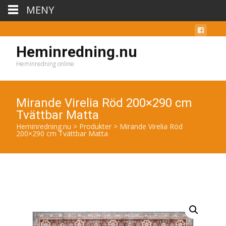
MENY
Heminredning.nu
Heminredning online
Mirande Virelia Röd 200×290 cm
Tvättbar Matta
Heminredning.nu
>
Produkter
>
Mirande Virelia Röd
200×290 cm Tvättbar Matta