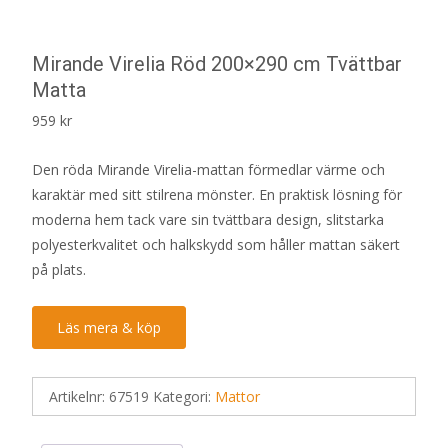
Mirande Virelia Röd 200×290 cm Tvättbar
Matta
959
kr
Den röda Mirande Virelia-mattan förmedlar värme och
karaktär med sitt stilrena mönster. En praktisk lösning för
moderna hem tack vare sin tvättbara design, slitstarka
polyesterkvalitet och halkskydd som håller mattan säkert
på plats.
Läs mera & köp
Artikelnr:
67519
Kategori:
Mattor