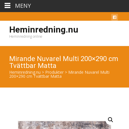
MENY
Heminredning.nu
Heminredning online
Mirande Nuvarel Multi 200×290 cm
Tvättbar Matta
Heminredning.nu
>
Produkter
>
Mirande Nuvarel Multi
200×290 cm Tvättbar Matta