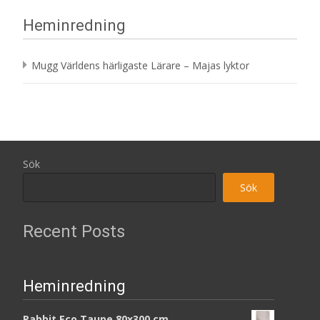
Heminredning
Mugg Världens härligaste Lärare – Majas lyktor
Sök
Sök
Recent Posts
Heminredning
Rabbit Eco Taupe 80x300 cm