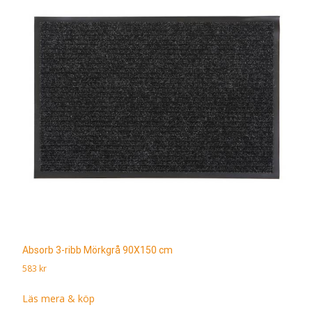
Absorb 3-ribb Mörkgrå 90X150 cm
583
kr
Läs mera & köp