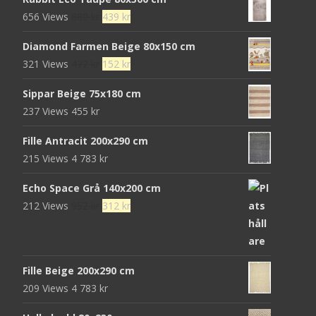
Det
Det
656 Views
680
kr
439
kr
ursprungliga
nuvarande
Diamond Farmen Beige 80x150 cm
priset
priset
Det
Det
321 Views
472
kr
152
kr
var:
är:
ursprungliga
nuvarande
680 kr.
439 kr.
Sippar Beige 75x180 cm
priset
priset
237 Views
455
kr
var:
är:
472 kr.
152 kr.
Fille Antracit 200x290 cm
215 Views
4 783
kr
Echo Space Grå 140x200 cm
Det
Det
212 Views
952
kr
312
kr
ursprungliga
nuvarande
priset
priset
var:
är:
Fille Beige 200x290 cm
952 kr.
312 kr.
209 Views
4 783
kr