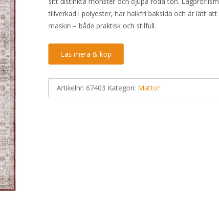
sitt distinkta mönster och djupa röda ton. Lågprofilsm
tillverkad i polyester, har halkfri baksida och är lätt att
maskin – både praktisk och stilfull.
Läs mera & köp
Artikelnr:
67403
Kategori:
Mattor