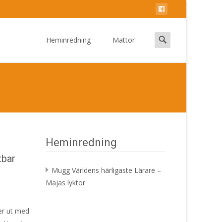
Skip
to
Search
Heminredning
Mattor
content
for:
Heminredning
tbar
Mugg Världens härligaste Lärare –
Majas lyktor
er ut med