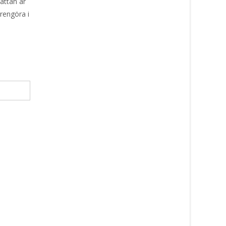
attan är
 rengöra i