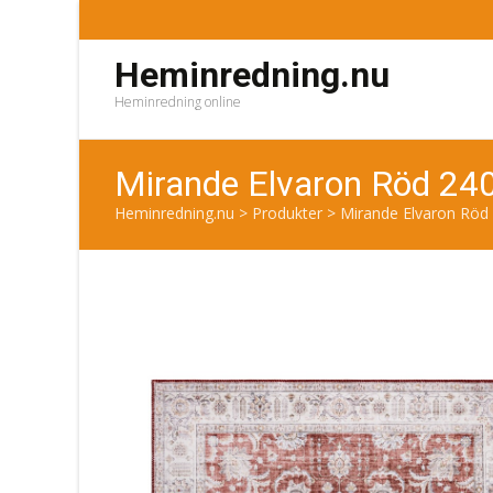
Heminredning.nu
Heminredning online
Mirande Elvaron Röd 24
Heminredning.nu
>
Produkter
>
Mirande Elvaron Röd