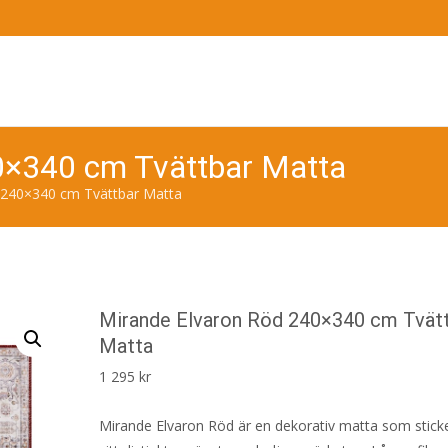
0×340 cm Tvättbar Matta
 240×340 cm Tvättbar Matta
Mirande Elvaron Röd 240×340 cm Tvät
Matta
1 295
kr
Mirande Elvaron Röd är en dekorativ matta som stick