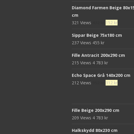
ursprungliga
nuvaran
Diamond Farmen Beige 80x1
priset
priset
cm
var:
är:
Det
Det
321 Views
472
kr
152
kr
680 kr.
439 kr.
ursprungliga
nuvaran
Sippar Beige 75x180 cm
priset
priset
237 Views
455
kr
var:
är:
472 kr.
152 kr.
Fille Antracit 200x290 cm
215 Views
4 783
kr
Echo Space Grå 140x200 cm
Det
Det
212 Views
952
kr
312
kr
ursprungliga
nuvaran
priset
priset
var:
är:
Fille Beige 200x290 cm
952 kr.
312 kr.
209 Views
4 783
kr
Halkskydd 80x230 cm