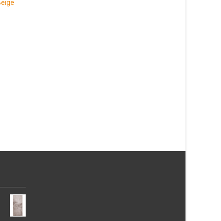
eige
Patch Grå Rund 200 cm
Ullmatta Välkommen
50×80 cm
1 087
kr
431
kr
Läs mera & köp
Läs mera & köp