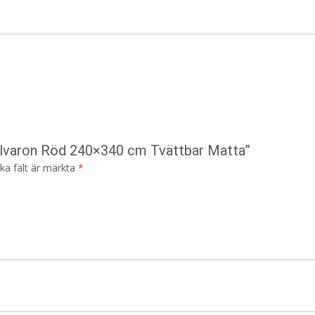
 Elvaron Röd 240×340 cm Tvättbar Matta”
ska fält är märkta
*