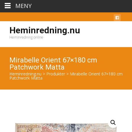
MENY
Heminredning.nu
Heminredning online
Mirabelle Orient 67×180 cm
Patchwork Matta
Heminredning.nu
>
Produkter
>
Mirabelle Orient 67×180 cm
Patchwork Matta