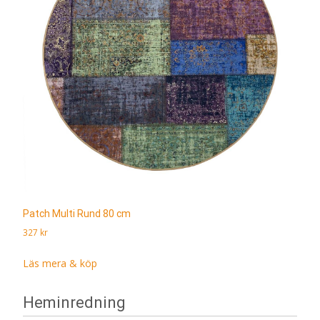
Patch Multi Rund 80 cm
327
kr
Läs mera & köp
Heminredning