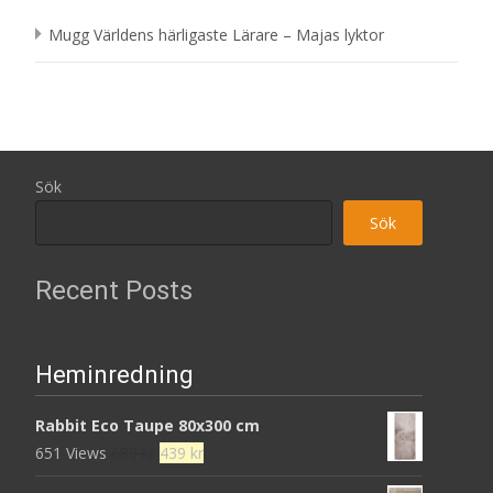
Mugg Världens härligaste Lärare – Majas lyktor
Sök
Sök
Recent Posts
Heminredning
Rabbit Eco Taupe 80x300 cm
Det
Det
651 Views
680
kr
439
kr
ursprungliga
nuvarande