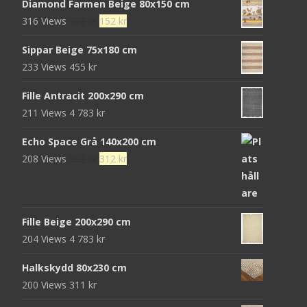
Diamond Farmen Beige 80x150 cm
priset
priset
Det
Det
316 Views
472
kr
152
kr
var:
är:
ursprungliga
nuvarande
680 kr.
439 kr.
Sippar Beige 75x180 cm
priset
priset
233 Views
455
kr
var:
är:
472 kr.
152 kr.
Fille Antracit 200x290 cm
211 Views
4 783
kr
Echo Space Grå 140x200 cm
Det
Det
208 Views
952
kr
312
kr
ursprungliga
nuvarande
priset
priset
var:
är:
Fille Beige 200x290 cm
952 kr.
312 kr.
204 Views
4 783
kr
Halkskydd 80x230 cm
200 Views
311
kr