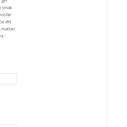
, ger
h smak.
mosfär
e ditt
g mattan
ra