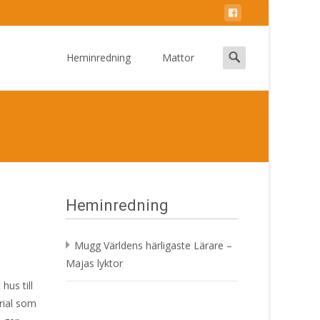
Skip
to
Search
Heminredning
Mattor
content
for:
Heminredning
Mugg Världens härligaste Lärare –
Majas lyktor
hus till
erial som