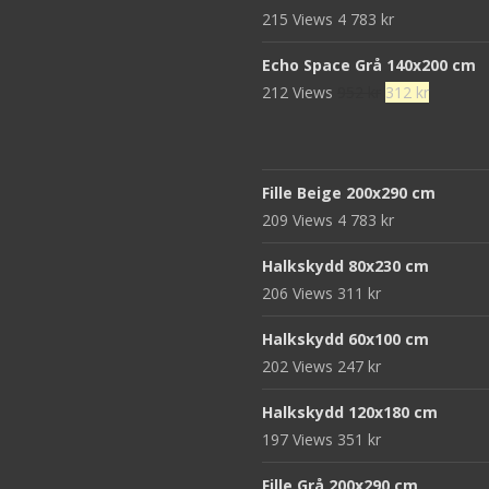
215 Views
4 783
kr
Echo Space Grå 140x200 cm
Det
Det
212 Views
952
kr
312
kr
ursprungliga
nuvaran
priset
priset
var:
är:
Fille Beige 200x290 cm
952 kr.
312 kr.
209 Views
4 783
kr
Halkskydd 80x230 cm
206 Views
311
kr
Halkskydd 60x100 cm
202 Views
247
kr
Halkskydd 120x180 cm
197 Views
351
kr
Fille Grå 200x290 cm