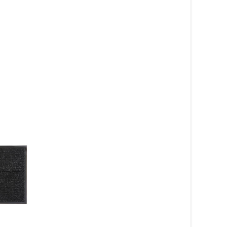
Grekland Antracit 6
327
kr