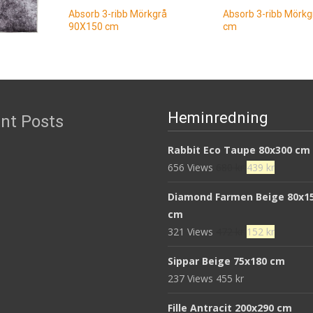
Absorb 3-ribb Mörkgrå
Absorb 3-ribb Mörkg
90X150 cm
cm
583
kr
327
kr
 cm
Läs mera & köp
Läs mera & köp
Heminredning
nt Posts
Rabbit Eco Taupe 80x300 cm
Det
Det
656 Views
680
kr
439
kr
ursprungliga
nuvaran
Diamond Farmen Beige 80x1
priset
priset
cm
var:
är:
Det
Det
321 Views
472
kr
152
kr
680 kr.
439 kr.
ursprungliga
nuvaran
Sippar Beige 75x180 cm
priset
priset
237 Views
455
kr
var:
är:
472 kr.
152 kr.
Fille Antracit 200x290 cm