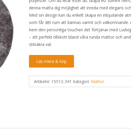
polyester. Om du letar efter att skapa ett stilrent hem
denna matta dig möjlighet att inreda med elegans oc
Med sin design kan du enkelt skapa en inbjudande at
som får ditt rum att kännas varmt och välkomnande. G
hem den personliga touchen det förtjänar med Ludvi
– ett perfekt tillskott bland våra runda mattor och and
stilsäkra val.
Läs mera & köp
Artikelnr:
15512-341
Kategori:
Mattor