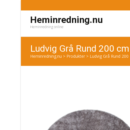
Heminredning.nu
Heminredning online
Ludvig Grå Rund 200 cm
Heminredning.nu
>
Produkter
>
Ludvig Grå Rund 200