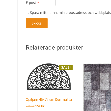
E-post
*
Spara mitt namn, min e-postadress och webbplats 
Relaterade produkter
SALE!
Gjutjärn 45×75 cm Dörrmatta
Det
Det
271
kr
159
kr