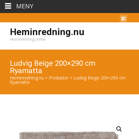
MENY
Heminredning.nu
Heminredning online
Ludvig Beige 200×290 cm
Ryamatta
Heminredning.nu
>
Produkter
>
Ludvig Beige 200×290 cm
Ryamatta