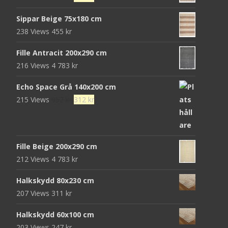
var:
är:
ursprungliga
nuvarande
680 kr.
439 kr.
Sippar Beige 75x180 cm
priset
priset
238 Views
455
kr
var:
är:
472 kr.
152 kr.
Fille Antracit 200x290 cm
216 Views
4 783
kr
Echo Space Grå 140x200 cm
Det
Det
215 Views
952
kr
312
kr
ursprungliga
nuvarande
priset
priset
var:
är:
Fille Beige 200x290 cm
952 kr.
312 kr.
212 Views
4 783
kr
Halkskydd 80x230 cm
207 Views
311
kr
Halkskydd 60x100 cm
203 Views
247
kr