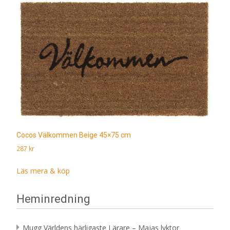
Cocos Välkommen Beige 45×75 cm
287
kr
Läs mera & köp
Heminredning
Mugg Världens härligaste Lärare – Majas lyktor