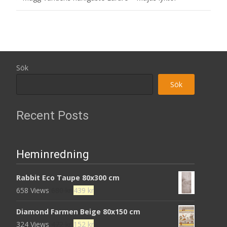
Sök
Sök
Recent Posts
Heminredning
Rabbit Eco Taupe 80x300 cm
Det
Det
658 Views
680
kr
439
kr
ursprungliga
nuvarande
Diamond Farmen Beige 80x150 cm
priset
priset
Det
Det
324 Views
472
kr
152
kr