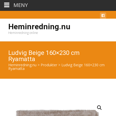
MENY
Heminredning.nu
Heminredning online
Ludvig Beige 160×230 cm
Ryamatta
Heminredning.nu
>
Produkter
>
Ludvig Beige 160×230 cm
Ryamatta