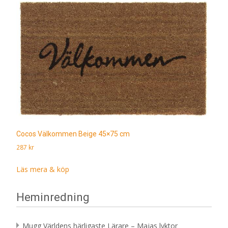
Cocos Välkommen Beige 45×75 cm
287
kr
Läs mera & köp
Heminredning
Mugg Världens härligaste Lärare – Majas lyktor