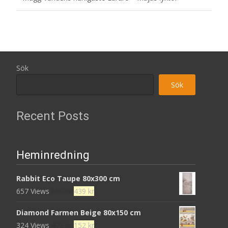
Sök
Sök
Recent Posts
Heminredning
Rabbit Eco Taupe 80x300 cm
Det
Det
657 Views
680
kr
439
kr
ursprungliga
nuvarande
Diamond Farmen Beige 80x150 cm
priset
priset
Det
Det
324 Views
472
kr
152
kr