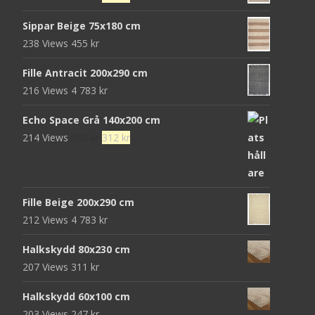
var:
är:
ursprungliga
nuvarande
680 kr.
439 kr.
Sippar Beige 75x180 cm
priset
priset
238 Views
455
kr
var:
är:
472 kr.
152 kr.
Fille Antracit 200x290 cm
216 Views
4 783
kr
Echo Space Grå 140x200 cm
Det
Det
214 Views
952
kr
312
kr
ursprungliga
nuvarande
priset
priset
var:
är:
Fille Beige 200x290 cm
952 kr.
312 kr.
212 Views
4 783
kr
Halkskydd 80x230 cm
207 Views
311
kr
Halkskydd 60x100 cm
203 Views
247
kr