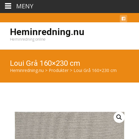
MENY
Heminredning.nu
Heminredning online
Loui Grå 160×230 cm
Heminredning.nu
>
Produkter
>
Loui Grå 160×230 cm