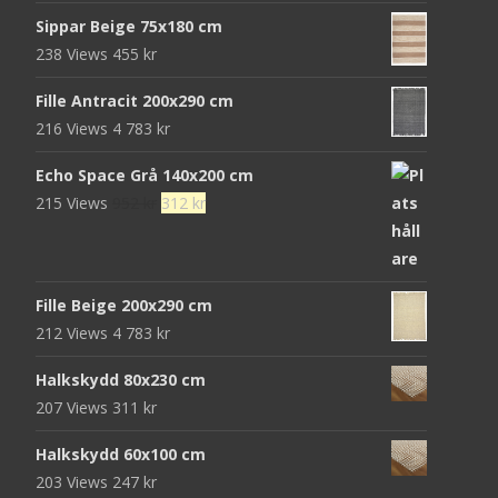
ursprungliga
nuvarande
680 kr.
439 kr.
Sippar Beige 75x180 cm
priset
priset
238 Views
455
kr
var:
är:
472 kr.
152 kr.
Fille Antracit 200x290 cm
216 Views
4 783
kr
Echo Space Grå 140x200 cm
Det
Det
215 Views
952
kr
312
kr
ursprungliga
nuvarande
priset
priset
var:
är:
Fille Beige 200x290 cm
952 kr.
312 kr.
212 Views
4 783
kr
Halkskydd 80x230 cm
207 Views
311
kr
Halkskydd 60x100 cm
203 Views
247
kr