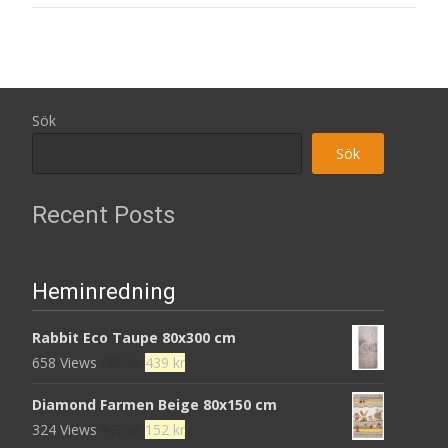
Sök
Sök
Recent Posts
Heminredning
Rabbit Eco Taupe 80x300 cm
Det
Det
658 Views
680
kr
439
kr
ursprungliga
nuvarande
Diamond Farmen Beige 80x150 cm
priset
priset
Det
Det
324 Views
472
kr
152
kr
var:
är: