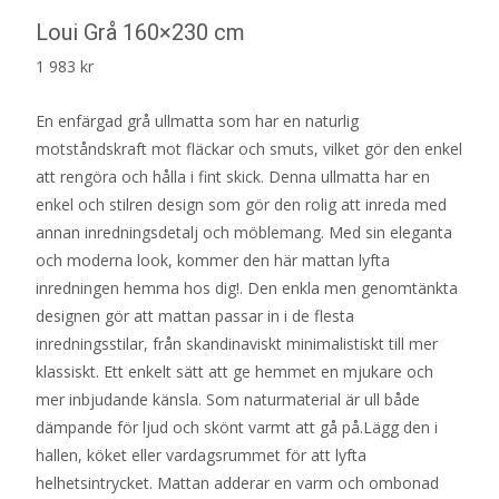
Loui Grå 160×230 cm
1 983
kr
En enfärgad grå ullmatta som har en naturlig
motståndskraft mot fläckar och smuts, vilket gör den enkel
att rengöra och hålla i fint skick. Denna ullmatta har en
enkel och stilren design som gör den rolig att inreda med
annan inredningsdetalj och möblemang. Med sin eleganta
och moderna look, kommer den här mattan lyfta
inredningen hemma hos dig!. Den enkla men genomtänkta
designen gör att mattan passar in i de flesta
inredningsstilar, från skandinaviskt minimalistiskt till mer
klassiskt. Ett enkelt sätt att ge hemmet en mjukare och
mer inbjudande känsla. Som naturmaterial är ull både
dämpande för ljud och skönt varmt att gå på.Lägg den i
hallen, köket eller vardagsrummet för att lyfta
helhetsintrycket. Mattan adderar en varm och ombonad