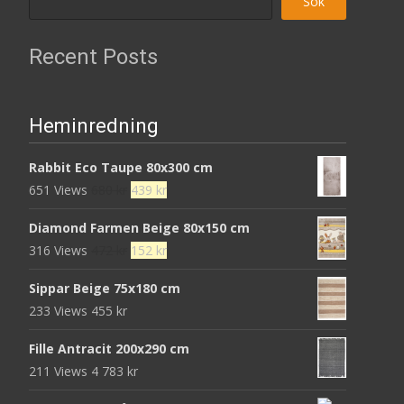
Sök
Recent Posts
Heminredning
Rabbit Eco Taupe 80x300 cm
Det
Det
651 Views
680
kr
439
kr
ursprungliga
nuvarande
Diamond Farmen Beige 80x150 cm
priset
priset
Det
Det
316 Views
472
kr
152
kr
var:
är:
ursprungliga
nuvarande
680 kr.
439 kr.
Sippar Beige 75x180 cm
priset
priset
233 Views
455
kr
var:
är:
472 kr.
152 kr.
Fille Antracit 200x290 cm
211 Views
4 783
kr