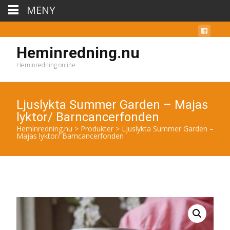
MENY
Heminredning.nu
Heminredning online
Ljuslykta Summer Garden – Majas
lyktor/ Barncancerfonden
Heminredning.nu
>
Produkter
>
Ljuslykta Summer Garden –
Majas lyktor/ Barncancerfonden