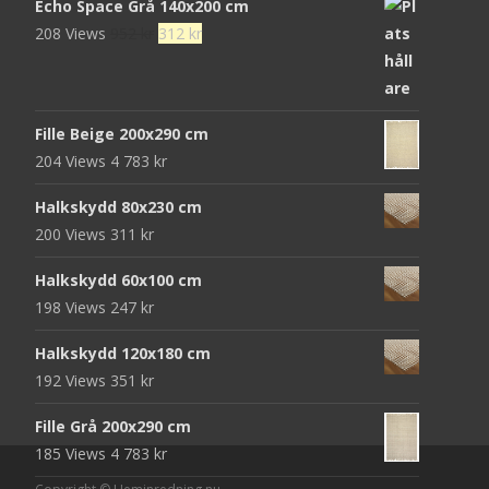
Echo Space Grå 140x200 cm
Det
Det
208 Views
952
kr
312
kr
ursprungliga
nuvarande
priset
priset
var:
är:
Fille Beige 200x290 cm
952 kr.
312 kr.
204 Views
4 783
kr
Halkskydd 80x230 cm
200 Views
311
kr
Halkskydd 60x100 cm
198 Views
247
kr
Halkskydd 120x180 cm
192 Views
351
kr
Fille Grå 200x290 cm
185 Views
4 783
kr