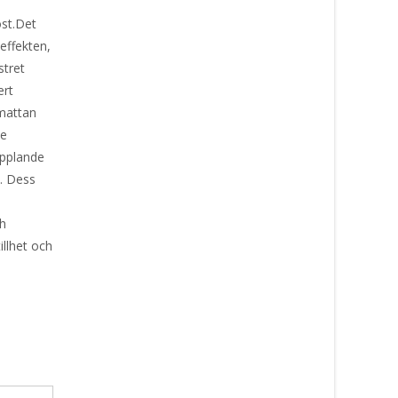
öst.Det
effekten,
stret
ert
 mattan
de
opplande
n. Dess
ch
llhet och
i