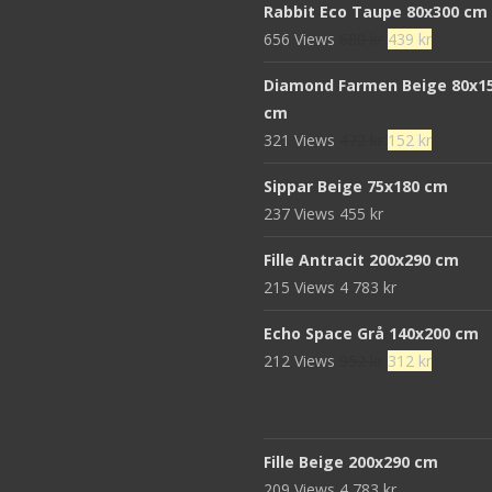
Rabbit Eco Taupe 80x300 cm
Det
Det
656 Views
680
kr
439
kr
ursprungliga
nuvaran
Diamond Farmen Beige 80x1
priset
priset
cm
var:
är:
Det
Det
321 Views
472
kr
152
kr
680 kr.
439 kr.
ursprungliga
nuvaran
Sippar Beige 75x180 cm
priset
priset
237 Views
455
kr
var:
är:
472 kr.
152 kr.
Fille Antracit 200x290 cm
215 Views
4 783
kr
Echo Space Grå 140x200 cm
Det
Det
212 Views
952
kr
312
kr
ursprungliga
nuvaran
priset
priset
var:
är:
Fille Beige 200x290 cm
952 kr.
312 kr.
209 Views
4 783
kr