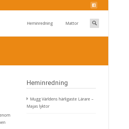
Skip
to
Search
Heminredning
Mattor
content
for:
Heminredning
Mugg Världens härligaste Lärare –
Majas lyktor
 genom
men