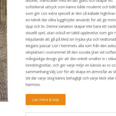
distinkt, framträder med en lätt glans och skapar ett
sofistikerat uttryck som känns både modernt och tidl
som gör Lior extra speciell är den så kallade high/low-
en teknik där olika lugghöjder används för att ge mön
djup och liv. Denna variation skapar inte bara ett vack
visuellt spel, utan också en taktil upplevelse som gör
inbjudande att gå på.Med sin mjuka yta och nedtona
elegans passar Lior i hemmets alla rum från den avk
viloplatsen i sovrummet till den sociala ytan vid soffa
mångsidiga design gör att den enkelt smälter in i olika
inredningsstilar, och ger varje miljö en känsla av ro o
sammanhang.Välj Lior för att skapa en atmosfär av sti
stil där varje steg känns behagligt och varje blick vilar 
harmoni.
Läs mera & köp