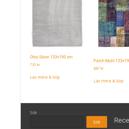
Ohio Silver 133×190 cm
Patch Multi 133×1
735
kr
887
kr
Läs mera & köp
Läs mera & köp
Sök
Rece
Sök