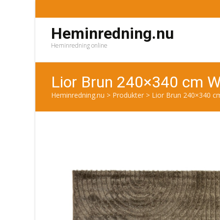
Heminredning.nu
Heminredning online
Lior Brun 240×340 cm W
Heminredning.nu
>
Produkter
>
Lior Brun 240×340 c