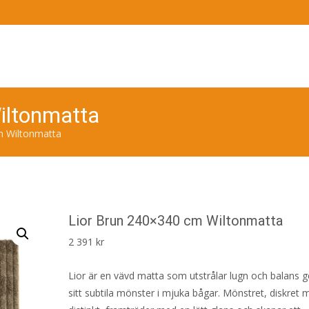
iltonmatta
m Wiltonmatta
Lior Brun 240×340 cm Wiltonmatta
2 391
kr
Lior är en vävd matta som utstrålar lugn och balans
sitt subtila mönster i mjuka bågar. Mönstret, diskret 