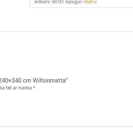
Artikelnr:
80181
Kategori:
Mattor
n 240×340 cm Wiltonmatta”
ska fält är märkta
*