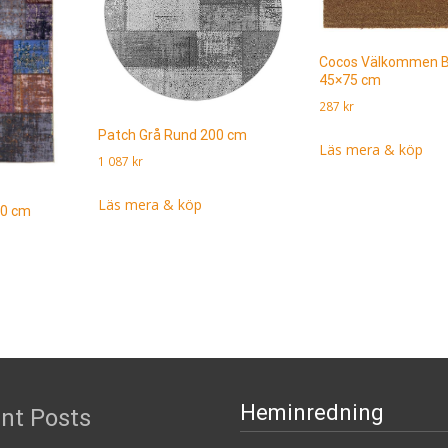
Cocos Välkommen B
45×75 cm
287
kr
Patch Grå Rund 200 cm
Läs mera & köp
1 087
kr
Läs mera & köp
90 cm
Heminredning
nt Posts