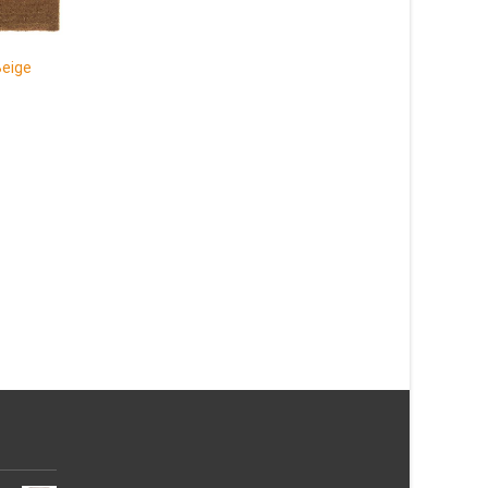
eige
Gummerad Välkommen
Svart/grå 45×75 cm
295
kr
Patch Grå Rund 80 c
Läs mera & köp
327
kr
Läs mera & köp