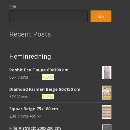
Sök
Sök
Recent Posts
Heminredning
Rabbit Eco Taupe 80x300 cm
Det
Det
657 Views
680
kr
439
kr
ursprungliga
nuvarande
Diamond Farmen Beige 80x150 cm
priset
priset
Det
Det
324 Views
472
kr
152
kr
var:
är:
ursprungliga
nuvarande
680 kr.
439 kr.
Sippar Beige 75x180 cm
priset
priset
238 Views
455
kr
var:
är:
472 kr.
152 kr.
Fille Antracit 200x290 cm