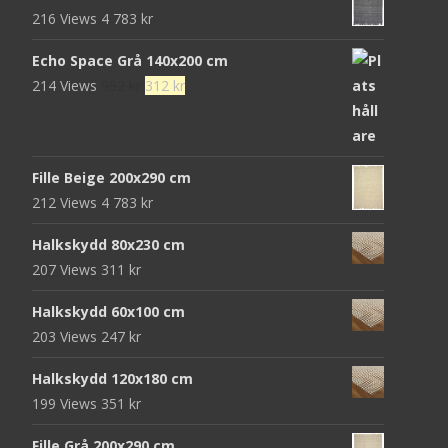
216 Views
4 783
kr
Echo Space Grå 140x200 cm
Det
Det
214 Views
952
kr
312
kr
ursprungliga
nuvarande
priset
priset
var:
är:
Fille Beige 200x290 cm
952 kr.
312 kr.
212 Views
4 783
kr
Halkskydd 80x230 cm
207 Views
311
kr
Halkskydd 60x100 cm
203 Views
247
kr
Halkskydd 120x180 cm
199 Views
351
kr
Fille Grå 200x290 cm