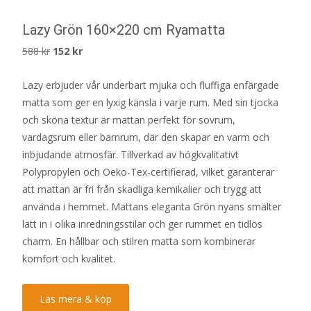
Lazy Grön 160×220 cm Ryamatta
Det
Det
588
kr
152
kr
ursprungliga
nuvarande
Lazy erbjuder vår underbart mjuka och fluffiga enfärgade
priset
priset
matta som ger en lyxig känsla i varje rum. Med sin tjocka
var:
är:
och sköna textur är mattan perfekt för sovrum,
588 kr.
152 kr.
vardagsrum eller barnrum, där den skapar en varm och
inbjudande atmosfär. Tillverkad av högkvalitativt
Polypropylen och Oeko-Tex-certifierad, vilket garanterar
att mattan är fri från skadliga kemikalier och trygg att
använda i hemmet. Mattans eleganta Grön nyans smälter
lätt in i olika inredningsstilar och ger rummet en tidlös
charm. En hållbar och stilren matta som kombinerar
komfort och kvalitet.
Läs mera & köp