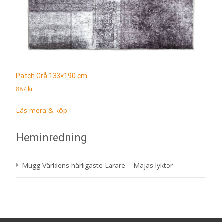
Patch Grå 133×190 cm
887
kr
Läs mera & köp
Heminredning
Mugg Världens härligaste Lärare – Majas lyktor