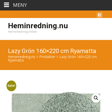
MENY
Heminredning.nu
Heminredning online
Lazy Grön 160×220 cm Ryamatta
Heminredning.nu
>
Produkter
>
Lazy Grön 160×220 cm
Ryamatta
Sale!