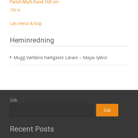
Patch Multi Rund 160 cm
783
kr
Läs mera & köp
Heminredning
Mugg Världens härligaste Lärare – Majas lyktor
Sök
Sök
Recent Posts