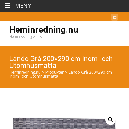
MENY
Heminredning.nu
Heminredning online
Lando Grå 200×290 cm Inom- och
Utomhusmatta
Heminredning.nu
>
Produkter
>
Lando Grå 200×290 cm
Inom- och Utomhusmatta