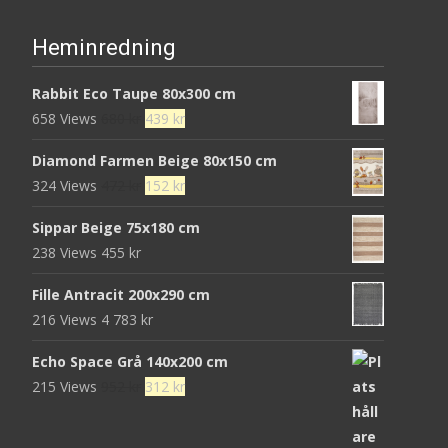
Heminredning
Rabbit Eco Taupe 80x300 cm
Det
Det
658 Views
680
kr
439
kr
ursprungliga
nuvarande
Diamond Farmen Beige 80x150 cm
priset
priset
Det
Det
324 Views
472
kr
152
kr
var:
är:
ursprungliga
nuvarande
680 kr.
439 kr.
Sippar Beige 75x180 cm
priset
priset
238 Views
455
kr
var:
är:
472 kr.
152 kr.
Fille Antracit 200x290 cm
216 Views
4 783
kr
Echo Space Grå 140x200 cm
Det
Det
215 Views
952
kr
312
kr
ursprungliga
nuvarande
priset
priset