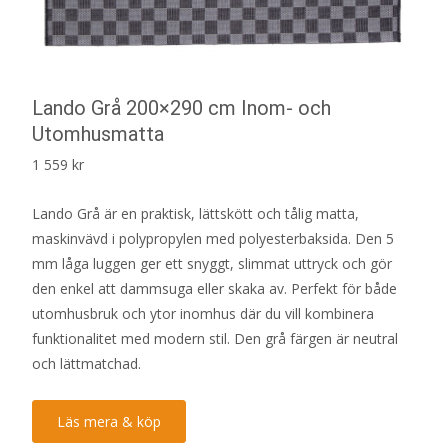
Lando Grå 200×290 cm Inom- och
Utomhusmatta
1 559
kr
Lando Grå är en praktisk, lättskött och tålig matta,
maskinvävd i polypropylen med polyesterbaksida. Den 5
mm låga luggen ger ett snyggt, slimmat uttryck och gör
den enkel att dammsuga eller skaka av. Perfekt för både
utomhusbruk och ytor inomhus där du vill kombinera
funktionalitet med modern stil. Den grå färgen är neutral
och lättmatchad.
Läs mera & köp