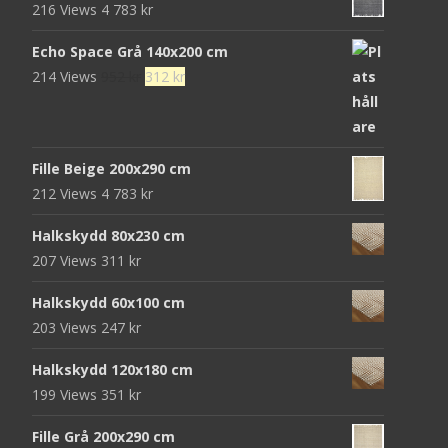
216 Views
4 783
kr
Echo Space Grå 140x200 cm
Det
Det
214 Views
952
kr
312
kr
ursprungliga
nuvarande
priset
priset
var:
är:
Fille Beige 200x290 cm
952 kr.
312 kr.
212 Views
4 783
kr
Halkskydd 80x230 cm
207 Views
311
kr
Halkskydd 60x100 cm
203 Views
247
kr
Halkskydd 120x180 cm
199 Views
351
kr
Fille Grå 200x290 cm