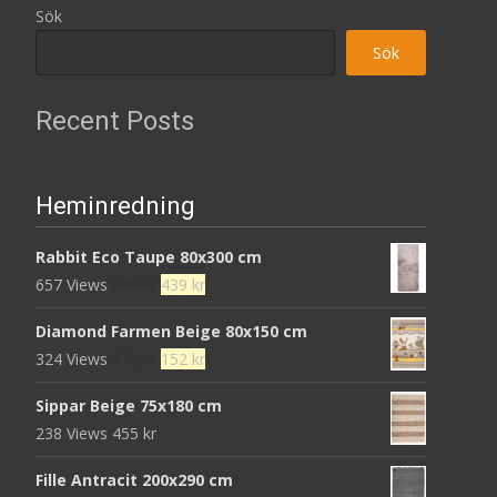
Sök
Sök
Recent Posts
Heminredning
Rabbit Eco Taupe 80x300 cm
Det
Det
657 Views
680
kr
439
kr
ursprungliga
nuvarande
Diamond Farmen Beige 80x150 cm
priset
priset
Det
Det
324 Views
472
kr
152
kr
var:
är:
ursprungliga
nuvarande
680 kr.
439 kr.
Sippar Beige 75x180 cm
priset
priset
238 Views
455
kr
var:
är:
472 kr.
152 kr.
Fille Antracit 200x290 cm