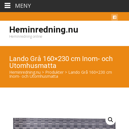
MENY
Heminredning.nu
Heminredning online
Lando Grå 160×230 cm Inom- och
Utomhusmatta
Heminredning.nu
>
Produkter
>
Lando Grå 160×230 cm
Inom- och Utomhusmatta