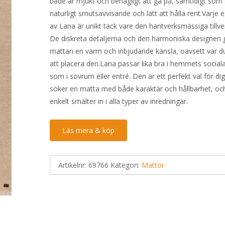
både är mjukt och behagligt att gå på, samtidigt som 
naturligt smutsavvisande och lätt att hålla rent.Varje
av Lana är unikt tack vare den hantverksmässiga tillve
De diskreta detaljerna och den harmoniska designen 
mattan en varm och inbjudande känsla, oavsett var du
att placera den.Lana passar lika bra i hemmets sociala
som i sovrum eller entré. Den är ett perfekt val för d
söker en matta med både karaktär och hållbarhet, o
enkelt smälter in i alla typer av inredningar.
Läs mera & köp
Artikelnr:
69766
Kategori:
Mattor