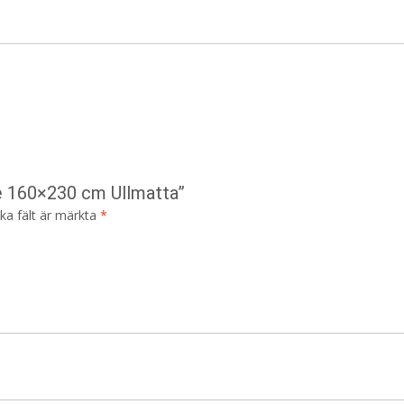
ne 160×230 cm Ullmatta”
ska fält är märkta
*