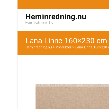
Heminredning.nu
Heminredning online
Lana Linne 160×230 cm 
Heminredning.nu
>
Produkter
>
Lana Linne 160×230 