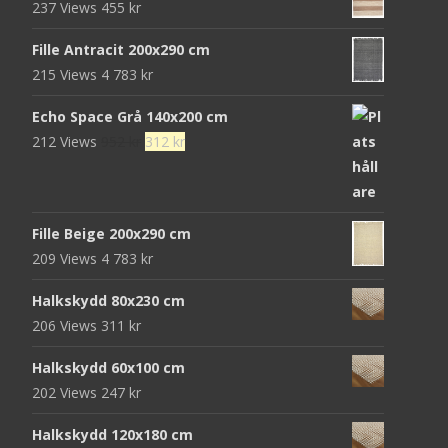
237 Views
455
kr
var:
är:
472 kr.
152 kr.
Fille Antracit 200x290 cm
215 Views
4 783
kr
Echo Space Grå 140x200 cm
Det
Det
212 Views
952
kr
312
kr
ursprungliga
nuvarande
priset
priset
var:
är:
Fille Beige 200x290 cm
952 kr.
312 kr.
209 Views
4 783
kr
Halkskydd 80x230 cm
206 Views
311
kr
Halkskydd 60x100 cm
202 Views
247
kr
Halkskydd 120x180 cm