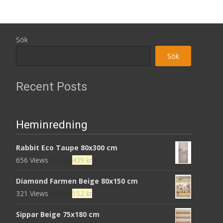
Sök
Sök
Recent Posts
Heminredning
Rabbit Eco Taupe 80x300 cm
Det
Det
656 Views
680
kr
439
kr
ursprungliga
nuvarande
Diamond Farmen Beige 80x150 cm
priset
priset
Det
Det
321 Views
472
kr
152
kr
var:
är:
ursprungliga
nuvarande
680 kr.
439 kr.
Sippar Beige 75x180 cm
priset
priset