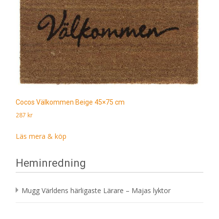
Cocos Välkommen Beige 45×75 cm
287
kr
Läs mera & köp
Heminredning
Mugg Världens härligaste Lärare – Majas lyktor