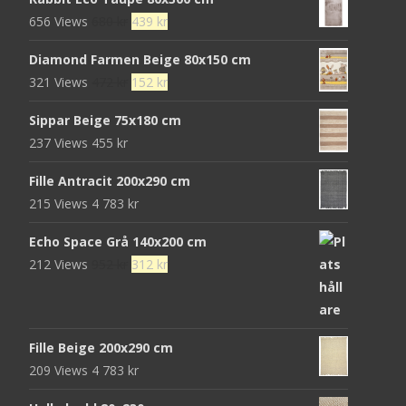
Det
Det
656 Views
680
kr
439
kr
ursprungliga
nuvarande
Diamond Farmen Beige 80x150 cm
priset
priset
Det
Det
321 Views
472
kr
152
kr
var:
är:
ursprungliga
nuvarande
680 kr.
439 kr.
Sippar Beige 75x180 cm
priset
priset
237 Views
455
kr
var:
är:
472 kr.
152 kr.
Fille Antracit 200x290 cm
215 Views
4 783
kr
Echo Space Grå 140x200 cm
Det
Det
212 Views
952
kr
312
kr
ursprungliga
nuvarande
priset
priset
var:
är:
Fille Beige 200x290 cm
952 kr.
312 kr.
209 Views
4 783
kr