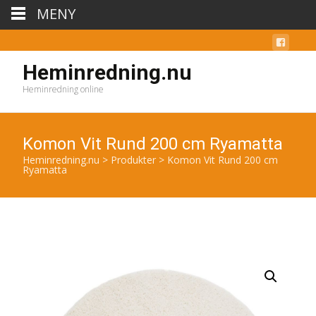
MENY
Heminredning.nu
Heminredning online
Komon Vit Rund 200 cm Ryamatta
Heminredning.nu
>
Produkter
>
Komon Vit Rund 200 cm
Ryamatta