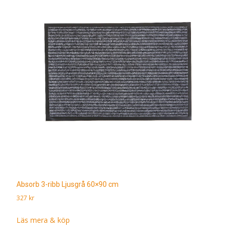
Absorb 3-ribb Ljusgrå 60×90 cm
327
kr
Läs mera & köp