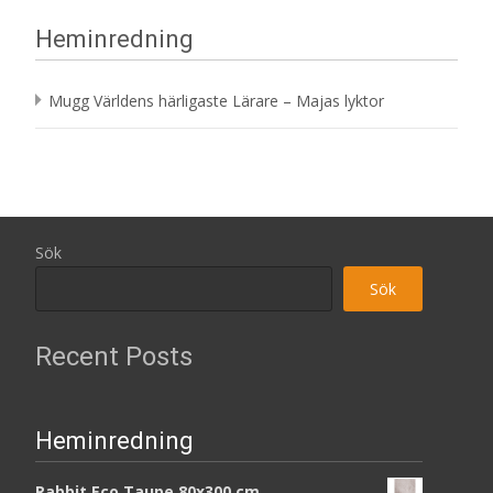
Heminredning
Mugg Världens härligaste Lärare – Majas lyktor
Sök
Sök
Recent Posts
Heminredning
Rabbit Eco Taupe 80x300 cm