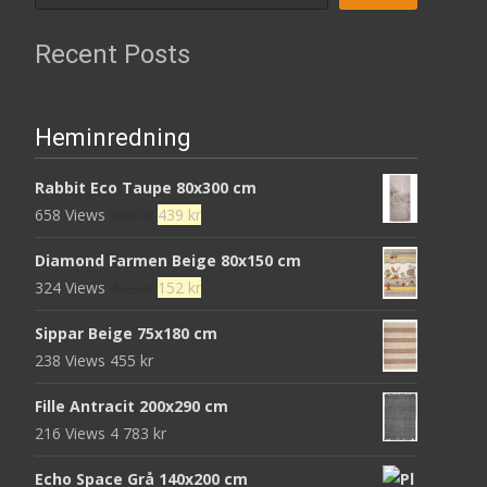
Recent Posts
Heminredning
Rabbit Eco Taupe 80x300 cm
Det
Det
658 Views
680
kr
439
kr
ursprungliga
nuvarande
Diamond Farmen Beige 80x150 cm
priset
priset
Det
Det
324 Views
472
kr
152
kr
var:
är:
ursprungliga
nuvarande
680 kr.
439 kr.
Sippar Beige 75x180 cm
priset
priset
238 Views
455
kr
var:
är:
472 kr.
152 kr.
Fille Antracit 200x290 cm
216 Views
4 783
kr
Echo Space Grå 140x200 cm