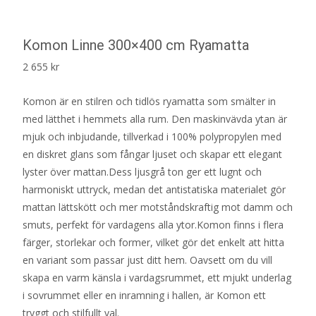
Komon Linne 300×400 cm Ryamatta
2 655
kr
Komon är en stilren och tidlös ryamatta som smälter in
med lätthet i hemmets alla rum. Den maskinvävda ytan är
mjuk och inbjudande, tillverkad i 100% polypropylen med
en diskret glans som fångar ljuset och skapar ett elegant
lyster över mattan.Dess ljusgrå ton ger ett lugnt och
harmoniskt uttryck, medan det antistatiska materialet gör
mattan lättskött och mer motståndskraftig mot damm och
smuts, perfekt för vardagens alla ytor.Komon finns i flera
färger, storlekar och former, vilket gör det enkelt att hitta
en variant som passar just ditt hem. Oavsett om du vill
skapa en varm känsla i vardagsrummet, ett mjukt underlag
i sovrummet eller en inramning i hallen, är Komon ett
tryggt och stilfullt val.