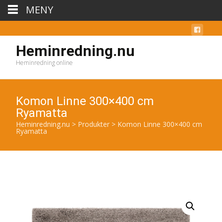
MENY
Heminredning.nu
Heminredning online
Komon Linne 300×400 cm
Ryamatta
Heminredning.nu
>
Produkter
>
Komon Linne 300×400 cm
Ryamatta