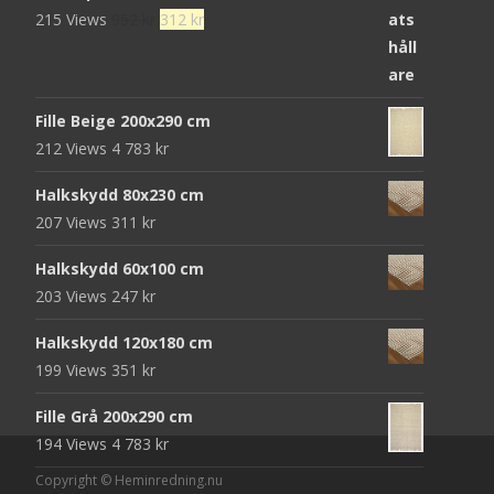
Det
Det
215 Views
952
kr
312
kr
ursprungliga
nuvarande
priset
priset
var:
är:
Fille Beige 200x290 cm
952 kr.
312 kr.
212 Views
4 783
kr
Halkskydd 80x230 cm
207 Views
311
kr
Halkskydd 60x100 cm
203 Views
247
kr
Halkskydd 120x180 cm
199 Views
351
kr
Fille Grå 200x290 cm
194 Views
4 783
kr
Copyright © Heminredning.nu