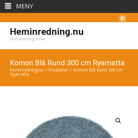
MENY
Heminredning.nu
Heminredning online
Komon Blå Rund 300 cm Ryamatta
Heminredning.nu
>
Produkter
>
Komon Blå Rund 300 cm
Ryamatta