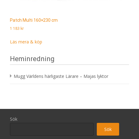
Patch Multi 160×230 cm
1 183
kr
Läs mera & köp
Heminredning
Mugg Världens härligaste Lärare – Majas lyktor
Sök
Sök