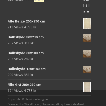
ursprungliga
nuvarande
priset
priset
var:
är:
Fille Beige 200x290 cm
952 kr.
312 kr.
213 Views
4 783
kr
Halkskydd 80x230 cm
207 Views
311
kr
Halkskydd 60x100 cm
203 Views
247
kr
Halkskydd 120x180 cm
200 Views
351
kr
Fille Grå 200x290 cm
194 Views
4 783
kr
Copyright © Heminredning.nu
Powered by WordPress
, Theme
i-craft
by TemplatesNext.