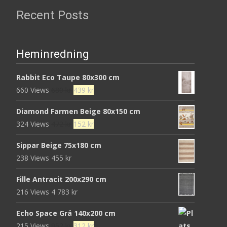
Recent Posts
Heminredning
Rabbit Eco Taupe 80x300 cm
Det
Det
660 Views
680
kr
439
kr
ursprungliga
nuvarande
Diamond Farmen Beige 80x150 cm
priset
priset
Det
Det
324 Views
472
kr
152
kr
var:
är:
ursprungliga
nuvarande
680 kr.
439 kr.
Sippar Beige 75x180 cm
priset
priset
238 Views
455
kr
var:
är:
472 kr.
152 kr.
Fille Antracit 200x290 cm
216 Views
4 783
kr
Echo Space Grå 140x200 cm
Det
Det
215 Views
952
kr
312
kr