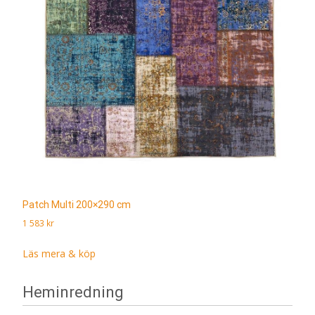
Patch Multi 200×290 cm
1 583
kr
Läs mera & köp
Heminredning