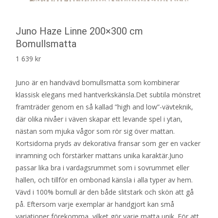
Juno Haze Linne 200×300 cm
Bomullsmatta
1 639
kr
Juno är en handvävd bomullsmatta som kombinerar
klassisk elegans med hantverkskänsla.Det subtila mönstret
framträder genom en så kallad ”high and low”-vävteknik,
där olika nivåer i väven skapar ett levande spel i ytan,
nästan som mjuka vågor som rör sig över mattan.
Kortsidorna pryds av dekorativa fransar som ger en vacker
inramning och förstärker mattans unika karaktär.Juno
passar lika bra i vardagsrummet som i sovrummet eller
hallen, och tillför en ombonad känsla i alla typer av hem.
Vävd i 100% bomull är den både slitstark och skön att gå
på. Eftersom varje exemplar är handgjort kan små
variationer förekomma, vilket gör varje matta unik. För att