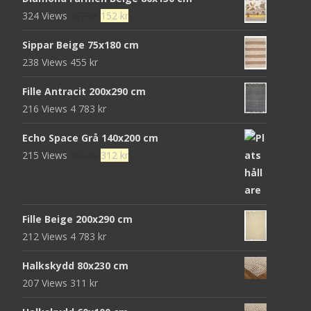
priset
priset
Det
Det
324 Views
472
kr
152
kr
var:
är:
ursprungliga
nuvarande
680 kr.
439 kr.
Sippar Beige 75x180 cm
priset
priset
238 Views
455
kr
var:
är:
472 kr.
152 kr.
Fille Antracit 200x290 cm
216 Views
4 783
kr
Echo Space Grå 140x200 cm
Det
Det
215 Views
952
kr
312
kr
ursprungliga
nuvarande
priset
priset
var:
är:
Fille Beige 200x290 cm
952 kr.
312 kr.
212 Views
4 783
kr
Halkskydd 80x230 cm
207 Views
311
kr