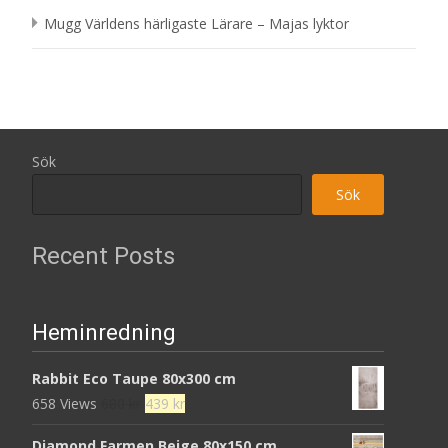
Mugg Världens härligaste Lärare – Majas lyktor
Sök
Sök
Recent Posts
Heminredning
Rabbit Eco Taupe 80x300 cm
Det
Det
658 Views
680
kr
439
kr
ursprungliga
nuvarande
Diamond Farmen Beige 80x150 cm