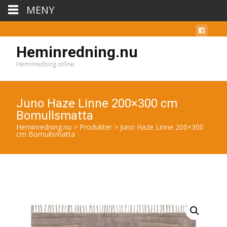
MENY
Heminredning.nu
Heminredning online
Juno Haze Linne 200×300 cm
Bomullsmatta
Heminredning.nu
>
Produkter
>
Juno Haze Linne 200×300
cm Bomullsmatta