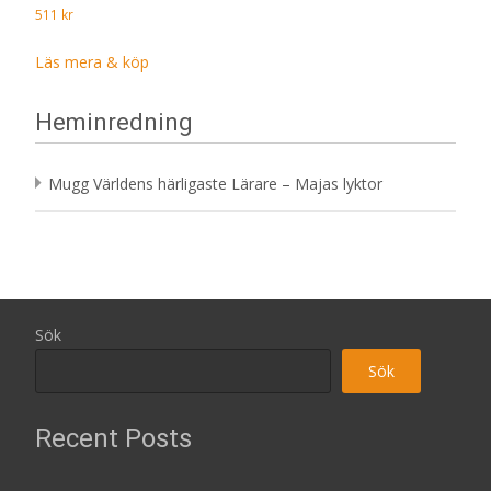
511
kr
Läs mera & köp
Heminredning
Mugg Världens härligaste Lärare – Majas lyktor
Sök
Sök
Recent Posts