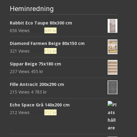
Heminredning
Rabbit Eco Taupe 80x300 cm
Det
Det
656 Views
680
kr
439
kr
ursprungliga
nuvarande
Diamond Farmen Beige 80x150 cm
priset
priset
Det
Det
321 Views
472
kr
152
kr
var:
är:
ursprungliga
nuvarande
680 kr.
439 kr.
Sippar Beige 75x180 cm
priset
priset
237 Views
455
kr
var:
är:
472 kr.
152 kr.
Fille Antracit 200x290 cm
215 Views
4 783
kr
Echo Space Grå 140x200 cm
Det
Det
212 Views
952
kr
312
kr
ursprungliga
nuvarande
priset
priset
var:
är: