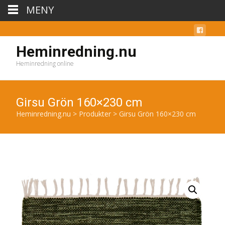
MENY
Heminredning.nu
Heminredning online
Girsu Grön 160×230 cm
Heminredning.nu
>
Produkter
>
Girsu Grön 160×230 cm