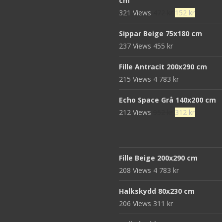
cm
var:
är:
Det
Det
321 Views
472
kr
152
kr
680 kr.
439 kr.
ursprungliga
nuvaran
Sippar Beige 75x180 cm
priset
priset
237 Views
455
kr
var:
är:
472 kr.
152 kr.
Fille Antracit 200x290 cm
215 Views
4 783
kr
Echo Space Grå 140x200 cm
Det
Det
212 Views
952
kr
312
kr
ursprungliga
nuvaran
priset
priset
var:
är:
Fille Beige 200x290 cm
952 kr.
312 kr.
208 Views
4 783
kr
Halkskydd 80x230 cm
206 Views
311
kr