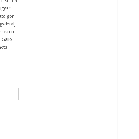
h stilren
ligger
tta gör
gsdetalj
r sovrum,
d Galio
mets