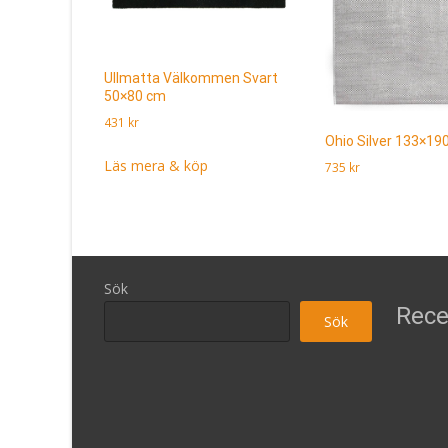
Ullmatta Välkommen Svart
50×80 cm
431
kr
Ohio Silver 133×19
Läs mera & köp
735
kr
Läs mera & köp
Sök
Rece
Sök