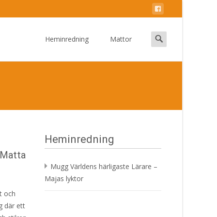
Skip
to
Search
Heminredning
Mattor
content
for:
Heminredning
 Matta
Mugg Världens härligaste Lärare –
Majas lyktor
t och
g där ett