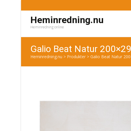
Heminredning.nu
Heminredning online
Galio Beat Natur 200×2
Heminredning.nu
>
Produkter
>
Galio Beat Natur 20