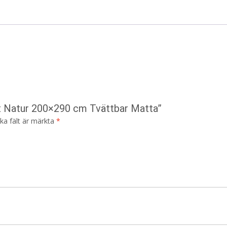
at Natur 200×290 cm Tvättbar Matta”
ska fält är märkta
*