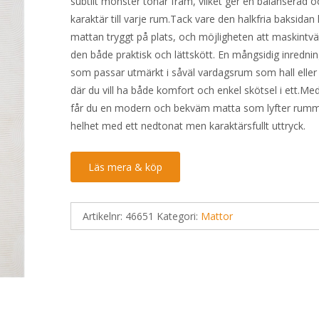
subtilt mönster tonar fram, vilket ger en balanserad oc
karaktär till varje rum.Tack vare den halkfria baksidan 
mattan tryggt på plats, och möjligheten att maskintvä
den både praktisk och lättskött. En mångsidig inrednin
som passar utmärkt i såväl vardagsrum som hall elle
där du vill ha både komfort och enkel skötsel i ett.Me
får du en modern och bekväm matta som lyfter rum
helhet med ett nedtonat men karaktärsfullt uttryck.
Läs mera & köp
Artikelnr:
46651
Kategori:
Mattor