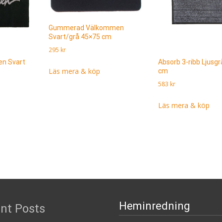
Gummerad Välkommen
Svart/grå 45×75 cm
295
kr
en Svart
Absorb 3-ribb Ljusg
Läs mera & köp
cm
583
kr
Läs mera & köp
Heminredning
nt Posts