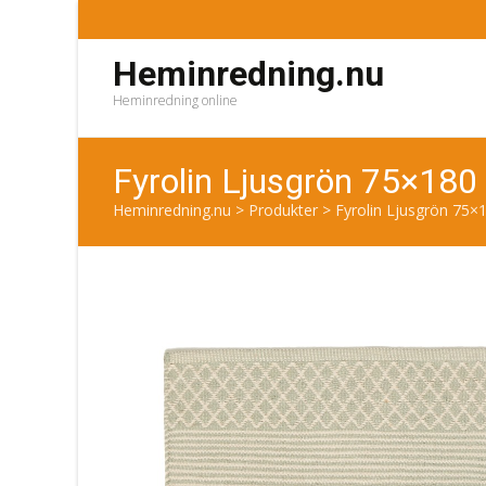
Heminredning.nu
Heminredning online
Fyrolin Ljusgrön 75×18
Heminredning.nu
>
Produkter
>
Fyrolin Ljusgrön 75