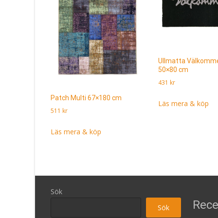
Ullmatta Välkomm
50×80 cm
431
kr
Patch Multi 67×180 cm
Läs mera & köp
511
kr
Läs mera & köp
Sök
Rece
Sök