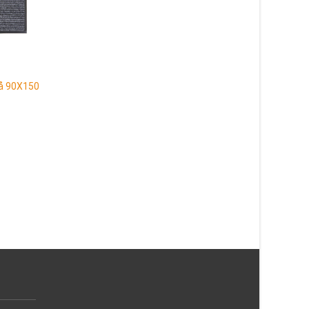
Cocos Välkommen Beige
45×75 cm
287
kr
rå 90X150
Patch Grå Rund 200 
Läs mera & köp
1 087
kr
Läs mera & köp