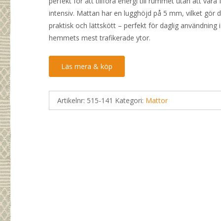
perfekt för att tillföra energi till rummet utan att vara 
intensiv. Mattan har en lugghöjd på 5 mm, vilket gör 
praktisk och lättskött – perfekt för daglig användning i
hemmets mest trafikerade ytor.
Läs mera & köp
Artikelnr:
515-141
Kategori:
Mattor