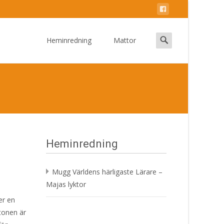
Skip
to
Search
Heminredning
Mattor
content
for:
Heminredning
Mugg Världens härligaste Lärare –
Majas lyktor
er en
 tonen är