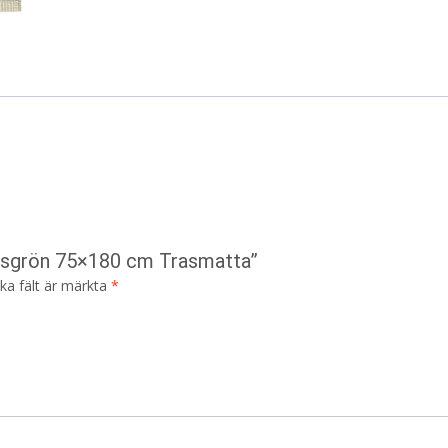
Ljusgrön 75×180 cm Trasmatta”
ska fält är märkta
*