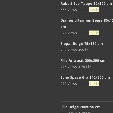
Rabbit Eco Taupe 80x300 cm
Det
Det
656 Views
680
kr
439
kr
ursprungliga
nuvaran
Diamond Farmen Beige 80x1
priset
priset
cm
var:
är:
Det
Det
321 Views
472
kr
152
kr
680 kr.
439 kr.
ursprungliga
nuvaran
Sippar Beige 75x180 cm
priset
priset
237 Views
455
kr
var:
är:
472 kr.
152 kr.
Fille Antracit 200x290 cm
215 Views
4 783
kr
Echo Space Grå 140x200 cm
Det
Det
212 Views
952
kr
312
kr
ursprungliga
nuvaran
priset
priset
var:
är:
Fille Beige 200x290 cm
952 kr.
312 kr.