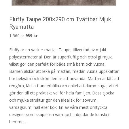
Fluffy Taupe 200×290 cm Tvättbar Mjuk
Ryamatta
Det
Det
1 560
kr
959
kr
ursprungliga
nuvarande
Fluffy är en vacker matta i Taupe, tillverkad av mjukt
priset
priset
polyestermaterial. Den är superfluffig och otroligt mjuk,
var:
är:
vilket gör den perfekt för både små barn och vuxna.
1
959 kr.
Barnen älskar att leka på mattan, medan vuxna uppskattar
560 kr.
hur bekväm och skön den är att använda. Mattan är lätt att
rengöra, lätt att underhålla och enkel att dammsuga, vilket
gör den till ett praktiskt val för hela familjen. Dess tjocka
och mjuka struktur gör den idealisk för sovrum,
vardagsrum, hall eller kök. En av våra mest omtyckta
designer som skapar en varm och inbjudande känsla i
hemmet.