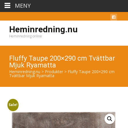
MENY
Heminredning.nu
Heminredning online
Fluffy Taupe 200×290 cm Tvättbar
Mjuk Ryamatta
Heminredning.nu
>
Produkter
>
Fluffy Taupe 200×290 cm
Tvättbar Mjuk Ryamatta
Sale!