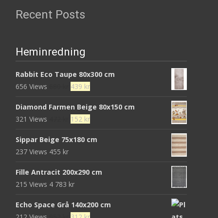
Recent Posts
Heminredning
Rabbit Eco Taupe 80x300 cm
Det
Det
656 Views
680
kr
439
kr
ursprungliga
nuvarande
Diamond Farmen Beige 80x150 cm
priset
priset
Det
Det
321 Views
472
kr
152
kr
var:
är:
ursprungliga
nuvarande
680 kr.
439 kr.
Sippar Beige 75x180 cm
priset
priset
237 Views
455
kr
var:
är:
472 kr.
152 kr.
Fille Antracit 200x290 cm
215 Views
4 783
kr
Echo Space Grå 140x200 cm
Det
Det
212 Views
952
kr
312
kr