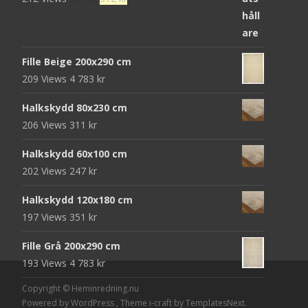
ursprungliga
nuvarande
priset
priset
var:
är:
Fille Beige 200x290 cm
952 kr.
312 kr.
209 Views
4 783
kr
Halkskydd 80x230 cm
206 Views
311
kr
Halkskydd 60x100 cm
202 Views
247
kr
Halkskydd 120x180 cm
197 Views
351
kr
Fille Grå 200x290 cm
193 Views
4 783
kr
Copyright © Heminredning.nu
Powered by WordPress
, Theme
i-craft
by TemplatesNext.