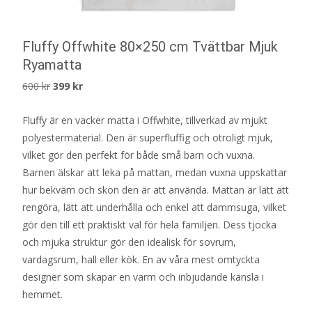
Fluffy Offwhite 80×250 cm Tvättbar Mjuk
Ryamatta
Det
Det
600
kr
399
kr
ursprungliga
nuvarande
Fluffy är en vacker matta i Offwhite, tillverkad av mjukt
priset
priset
polyestermaterial. Den är superfluffig och otroligt mjuk,
var:
är:
vilket gör den perfekt för både små barn och vuxna.
600 kr.
399 kr.
Barnen älskar att leka på mattan, medan vuxna uppskattar
hur bekväm och skön den är att använda. Mattan är lätt att
rengöra, lätt att underhålla och enkel att dammsuga, vilket
gör den till ett praktiskt val för hela familjen. Dess tjocka
och mjuka struktur gör den idealisk för sovrum,
vardagsrum, hall eller kök. En av våra mest omtyckta
designer som skapar en varm och inbjudande känsla i
hemmet.