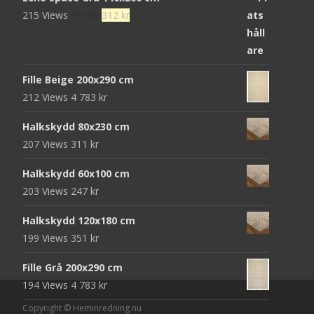
Det
Det
215 Views
952
kr
312
kr
ursprungliga
nuvarande
priset
priset
var:
är:
Fille Beige 200x290 cm
952 kr.
312 kr.
212 Views
4 783
kr
Halkskydd 80x230 cm
207 Views
311
kr
Halkskydd 60x100 cm
203 Views
247
kr
Halkskydd 120x180 cm
199 Views
351
kr
Fille Grå 200x290 cm
194 Views
4 783
kr
Copyright © Heminredning.nu