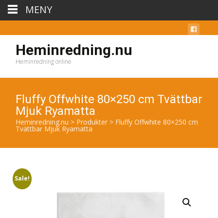
MENY
Heminredning.nu
Heminredning online
Fluffy Offwhite 80×250 cm Tvättbar
Mjuk Ryamatta
Heminredning.nu
>
Produkter
>
Fluffy Offwhite 80×250 cm
Tvättbar Mjuk Ryamatta
Sale!