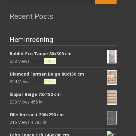
Recent Posts
Heminredning
Rabbit Eco Taupe 80x300 cm
Det
Det
658 Views
680
kr
439
kr
ursprungliga
nuvarande
Diamond Farmen Beige 80x150 cm
priset
priset
Det
Det
324 Views
472
kr
152
kr
var:
är:
ursprungliga
nuvarande
680 kr.
439 kr.
Sippar Beige 75x180 cm
priset
priset
238 Views
455
kr
var:
är:
472 kr.
152 kr.
Fille Antracit 200x290 cm
216 Views
4 783
kr
Echo Space Grå 140x200 cm