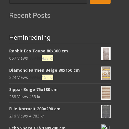
Recent Posts
Heminredning
Rabbit Eco Taupe 80x300 cm
Det
Det
657 Views
680
kr
439
kr
ursprungliga
nuvarande
Diamond Farmen Beige 80x150 cm
priset
priset
Det
Det
324 Views
472
kr
152
kr
var:
är:
ursprungliga
nuvarande
680 kr.
439 kr.
Sippar Beige 75x180 cm
priset
priset
238 Views
455
kr
var:
är:
472 kr.
152 kr.
Fille Antracit 200x290 cm
216 Views
4 783
kr
Echo Space Grå 140x200 cm