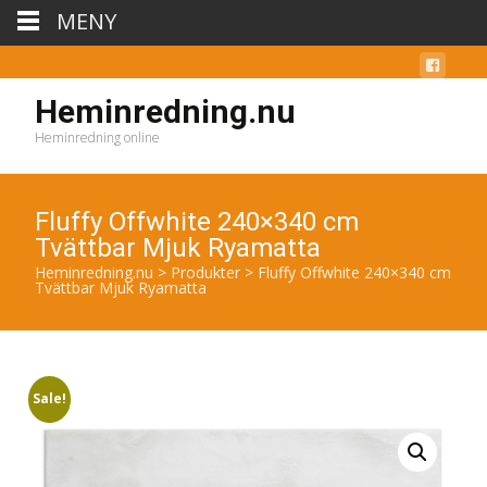
MENY
Heminredning.nu
Heminredning online
Fluffy Offwhite 240×340 cm
Tvättbar Mjuk Ryamatta
Heminredning.nu
>
Produkter
>
Fluffy Offwhite 240×340 cm
Tvättbar Mjuk Ryamatta
Sale!