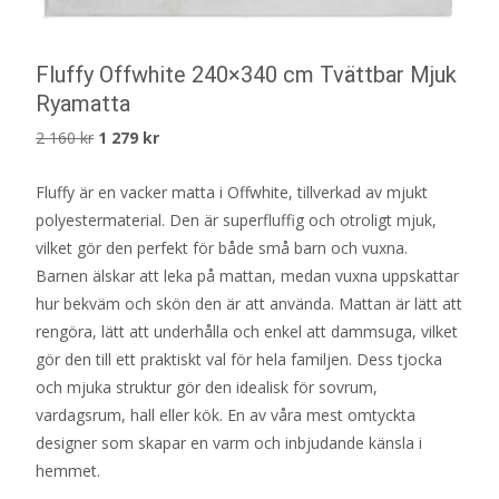
Fluffy Offwhite 240×340 cm Tvättbar Mjuk
Ryamatta
Det
Det
2 160
kr
1 279
kr
ursprungliga
nuvarande
Fluffy är en vacker matta i Offwhite, tillverkad av mjukt
priset
priset
polyestermaterial. Den är superfluffig och otroligt mjuk,
var:
är:
vilket gör den perfekt för både små barn och vuxna.
2
1
Barnen älskar att leka på mattan, medan vuxna uppskattar
160 kr.
279 kr.
hur bekväm och skön den är att använda. Mattan är lätt att
rengöra, lätt att underhålla och enkel att dammsuga, vilket
gör den till ett praktiskt val för hela familjen. Dess tjocka
och mjuka struktur gör den idealisk för sovrum,
vardagsrum, hall eller kök. En av våra mest omtyckta
designer som skapar en varm och inbjudande känsla i
hemmet.