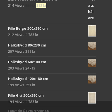
Det
Det
214 Views
952
kr
312
kr
ursprungliga
nuvarande
priset
priset
var:
är:
Fille Beige 200x290 cm
952 kr.
312 kr.
212 Views
4 783
kr
Halkskydd 80x230 cm
207 Views
311
kr
Halkskydd 60x100 cm
203 Views
247
kr
Halkskydd 120x180 cm
199 Views
351
kr
Fille Grå 200x290 cm
194 Views
4 783
kr
Copyright © Heminredning.nu