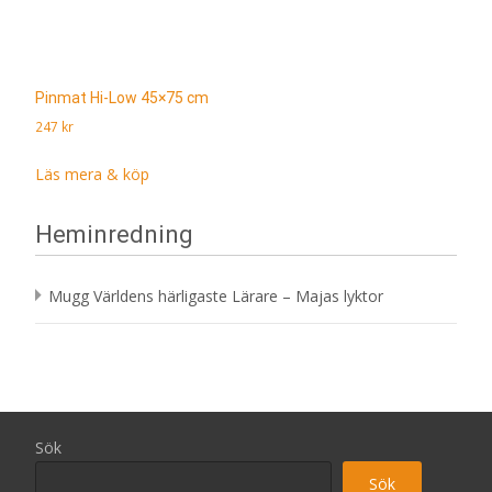
Pinmat Hi-Low 45×75 cm
247
kr
Läs mera & köp
Heminredning
Mugg Världens härligaste Lärare – Majas lyktor
Sök
Sök