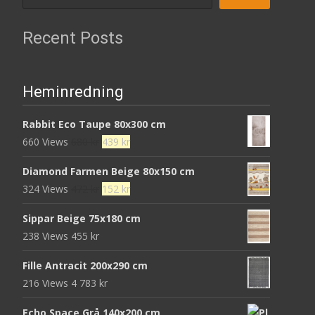
Recent Posts
Heminredning
Rabbit Eco Taupe 80x300 cm
Det
Det
660 Views
680
kr
439
kr
ursprungliga
nuvarande
Diamond Farmen Beige 80x150 cm
priset
priset
Det
Det
324 Views
472
kr
152
kr
var:
är:
ursprungliga
nuvarande
680 kr.
439 kr.
Sippar Beige 75x180 cm
priset
priset
238 Views
455
kr
var:
är:
472 kr.
152 kr.
Fille Antracit 200x290 cm
216 Views
4 783
kr
Echo Space Grå 140x200 cm