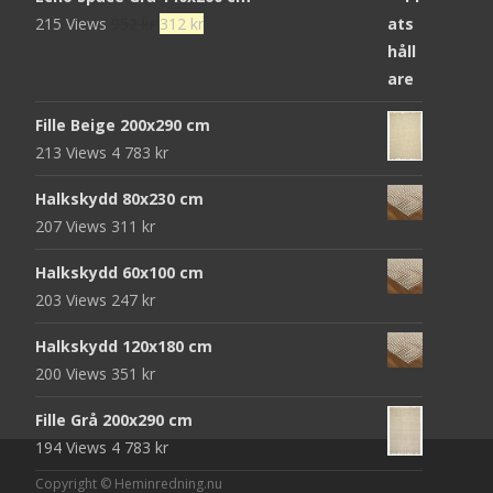
Det
Det
215 Views
952
kr
312
kr
ursprungliga
nuvarande
priset
priset
var:
är:
Fille Beige 200x290 cm
952 kr.
312 kr.
213 Views
4 783
kr
Halkskydd 80x230 cm
207 Views
311
kr
Halkskydd 60x100 cm
203 Views
247
kr
Halkskydd 120x180 cm
200 Views
351
kr
Fille Grå 200x290 cm
194 Views
4 783
kr
Copyright © Heminredning.nu