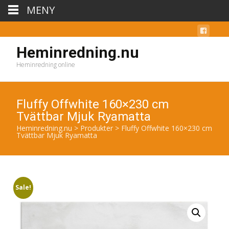
MENY
Heminredning.nu
Heminredning online
Fluffy Offwhite 160×230 cm
Tvättbar Mjuk Ryamatta
Heminredning.nu
>
Produkter
>
Fluffy Offwhite 160×230 cm
Tvättbar Mjuk Ryamatta
Sale!