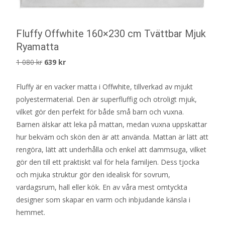
Fluffy Offwhite 160×230 cm Tvättbar Mjuk
Ryamatta
Det
Det
1 080
kr
639
kr
ursprungliga
nuvarande
Fluffy är en vacker matta i Offwhite, tillverkad av mjukt
priset
priset
polyestermaterial. Den är superfluffig och otroligt mjuk,
var:
är:
vilket gör den perfekt för både små barn och vuxna.
1
639 kr.
Barnen älskar att leka på mattan, medan vuxna uppskattar
080 kr.
hur bekväm och skön den är att använda. Mattan är lätt att
rengöra, lätt att underhålla och enkel att dammsuga, vilket
gör den till ett praktiskt val för hela familjen. Dess tjocka
och mjuka struktur gör den idealisk för sovrum,
vardagsrum, hall eller kök. En av våra mest omtyckta
designer som skapar en varm och inbjudande känsla i
hemmet.