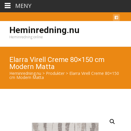
MENY
Heminredning.nu
Heminredning online
Elarra Virell Creme 80×150 cm
Modern Matta
Heminredning.nu
>
Produkter
>
Elarra Virell Creme 80×150
cm Modern Matta