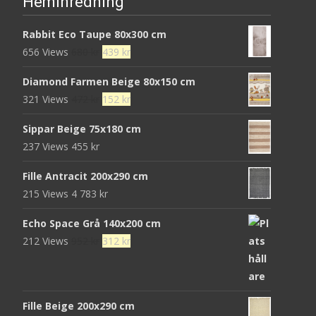
Heminredning
Rabbit Eco Taupe 80x300 cm
Det
Det
656 Views
680
kr
439
kr
ursprungliga
nuvarande
Diamond Farmen Beige 80x150 cm
priset
priset
Det
Det
321 Views
472
kr
152
kr
var:
är:
ursprungliga
nuvarande
680 kr.
439 kr.
Sippar Beige 75x180 cm
priset
priset
237 Views
455
kr
var:
är:
472 kr.
152 kr.
Fille Antracit 200x290 cm
215 Views
4 783
kr
Echo Space Grå 140x200 cm
Det
Det
212 Views
952
kr
312
kr
ursprungliga
nuvarande
priset
priset
var:
är:
Fille Beige 200x290 cm
952 kr.
312 kr.