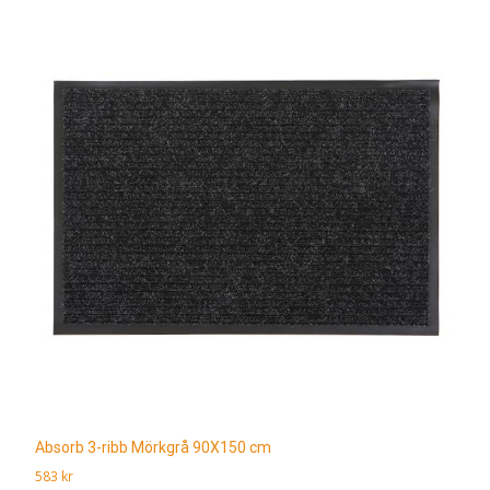
Absorb 3-ribb Mörkgrå 90X150 cm
583
kr