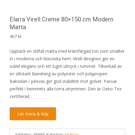
Elarra Virell Creme 80×150 cm Modern
Matta
407
kr
Upptäck en stilfull matta med krämfärgad ton som smälter
in i moderna och klassiska hem. Virell-designen ger en
subtil elegans och ett lugnt uttryck i rummet. Tillverkad av
en slitstark blandning av polyester och polypropen.
Baksidan i juteväv ger god stabilitet mot golvet. Passar
perfekt i hemmets alla torra utrymmen. Den är Oeko-Tex
certifierad.
Läs mera & köp
Artikelnr:
46880
Kategori:
Mattor