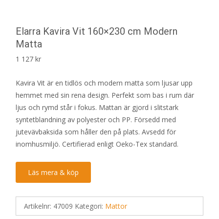
Elarra Kavira Vit 160×230 cm Modern
Matta
1 127
kr
Kavira Vit är en tidlös och modern matta som ljusar upp
hemmet med sin rena design. Perfekt som bas i rum där
ljus och rymd står i fokus. Mattan är gjord i slitstark
syntetblandning av polyester och PP. Försedd med
jutevävbaksida som håller den på plats. Avsedd för
inomhusmiljö. Certifierad enligt Oeko-Tex standard.
Läs mera & köp
Artikelnr:
47009
Kategori:
Mattor