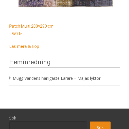
Patch Multi 200×290 cm
1 583
kr
Läs mera & köp
Heminredning
Mugg Världens härligaste Lärare – Majas lyktor
Sök
Sök