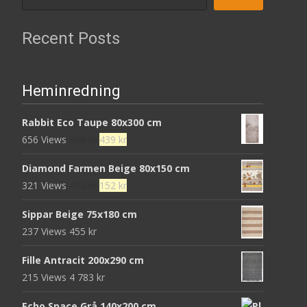
Recent Posts
Heminredning
Rabbit Eco Taupe 80x300 cm
Det
Det
656 Views
680
kr
439
kr
ursprungliga
nuvarande
Diamond Farmen Beige 80x150 cm
priset
priset
Det
Det
321 Views
472
kr
152
kr
var:
är:
ursprungliga
nuvarande
680 kr.
439 kr.
Sippar Beige 75x180 cm
priset
priset
237 Views
455
kr
var:
är:
472 kr.
152 kr.
Fille Antracit 200x290 cm
215 Views
4 783
kr
Echo Space Grå 140x200 cm