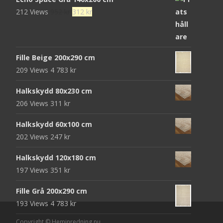
Det
Det
212 Views
952
kr
312
kr
ursprungliga
nuvarande
priset
priset
var:
är:
Fille Beige 200x290 cm
952 kr.
312 kr.
209 Views
4 783
kr
Halkskydd 80x230 cm
206 Views
311
kr
Halkskydd 60x100 cm
202 Views
247
kr
Halkskydd 120x180 cm
197 Views
351
kr
Fille Grå 200x290 cm
193 Views
4 783
kr
Copyright © Heminredning.nu