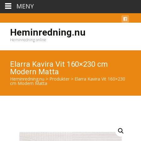
MENY
Heminredning.nu
Heminredning online
Elarra Kavira Vit 160×230 cm
Modern Matta
Heminredning.nu
>
Produkter
>
Elarra Kavira Vit 160×230
cm Modern Matta